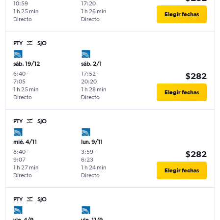
10:59
17:20
1 h 25 min
1 h 26 min
Elegir fechas
Directo
Directo
PTY
SJO
sáb. 19/12
sáb. 2/1
6:40
-
17:52
-
$282
7:05
20:20
1 h 25 min
1 h 28 min
Elegir fechas
Directo
Directo
PTY
SJO
mié. 4/11
lun. 9/11
8:40
-
3:59
-
$282
9:07
6:23
1 h 27 min
1 h 24 min
Elegir fechas
Directo
Directo
PTY
SJO