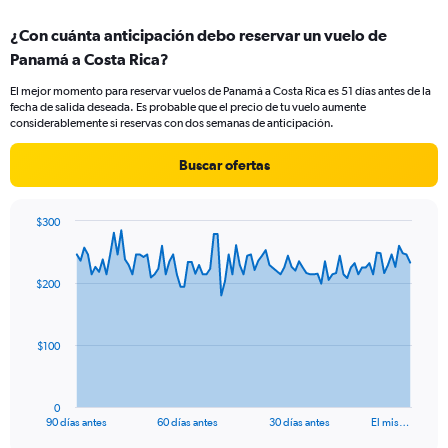
displaying
chart
categories.
¿Con cuánta anticipación debo reservar un vuelo de
Range:
Panamá a Costa Rica?
1
categories.
El mejor momento para reservar vuelos de Panamá a Costa Rica es 51 días antes de la
The
fecha de salida deseada. Es probable que el precio de tu vuelo aumente
chart
considerablemente si reservas con dos semanas de anticipación.
has
1
Buscar ofertas
Y
axis
displaying
$300
values.
Chart
Chart
Range:
graphic.
with
0
91
$200
to
data
points.
4.5.
The
$100
chart
has
1
0
X
End
90 días antes
60 días antes
30 días antes
El mis…
of
axis
interactive