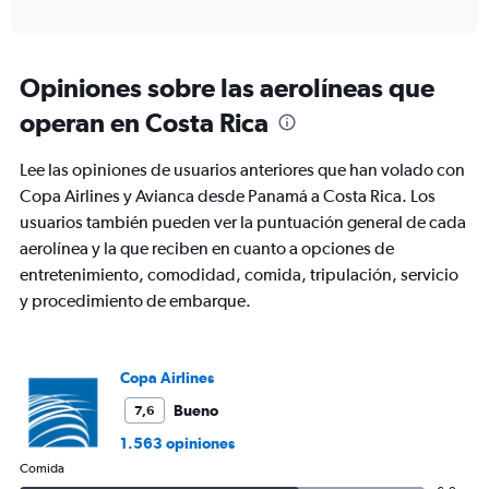
of
X
interactive
axis
chart
displaying
Todos
Opiniones sobre las aerolíneas que
los
operan en Costa Rica
horarios
son
de
Lee las opiniones de usuarios anteriores que han volado con
salida.
Copa Airlines y Avianca desde Panamá a Costa Rica. Los
Range:
usuarios también pueden ver la puntuación general de cada
7
categories.
aerolínea y la que reciben en cuanto a opciones de
The
entretenimiento, comodidad, comida, tripulación, servicio
chart
y procedimiento de embarque.
has
1
Y
axis
Copa Airlines
displaying
values.
Bueno
7,6
Range:
1.563 opiniones
0
Comida
to