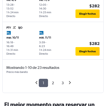
vie. 4/9
vie. 11/9
13:28
-
12:05
-
$282
13:52
14:30
1 h 24 min
1 h 25 min
Elegir fechas
Directo
Directo
PTY
SJO
mar. 10/11
mié. 11/11
16:18
-
3:59
-
$282
16:49
6:23
1 h 31 min
1 h 24 min
Elegir fechas
Directo
Directo
Mostrando 1-10 de 23 resultados
Precio más barato
1
2
3
El mejor momento para reservar un