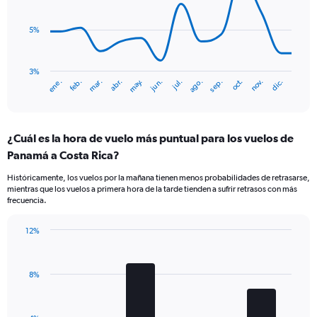
values.
data
Range:
points.
0
5%
to
The
30.
chart
has
3%
ene.
abr.
jul.
oct.
mar.
jun.
sep.
dic.
feb.
may.
ago.
nov.
1
End
of
X
interactive
axis
chart
displaying
¿Cuál es la hora de vuelo más puntual para los vuelos de
categories.
Range:
Panamá a Costa Rica?
14
Históricamente, los vuelos por la mañana tienen menos probabilidades de retrasarse,
categories.
mientras que los vuelos a primera hora de la tarde tienden a sufrir retrasos con más
The
frecuencia.
chart
has
12%
1
Bar
Chart
Y
graphic.
chart
axis
with
displaying
8%
4
values.
bars.
Range:
2