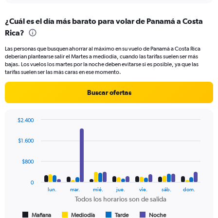
displaying
chart
categories.
¿Cuál es el día más barato para volar de Panamá a Costa
Range:
Rica?
91
categories.
Las personas que busquen ahorrar al máximo en su vuelo de Panamá a Costa Rica
The
deberían plantearse salir el Martes a mediodía, cuando las tarifas suelen ser más
chart
bajas. Los vuelos los martes por la noche deben evitarse si es posible, ya que las
has
tarifas suelen ser las más caras en ese momento.
1
Y
Buscar ofertas
axis
displaying
values.
$2.400
Range:
Bar
Chart
0
graphic.
chart
$1.600
to
with
300.
4
data
$800
series.
0
The
lun.
mar.
mié.
jue.
vie.
sáb.
dom.
chart
Todos los horarios son de salida
has
1
Mañana
Mediodía
Tarde
Noche
End