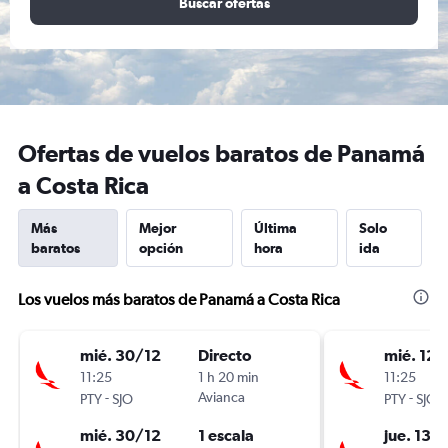
Buscar ofertas
Ofertas de vuelos baratos de Panamá
a Costa Rica
Más
Mejor
Última
Solo
baratos
opción
hora
ida
Los vuelos más baratos de Panamá a Costa Rica
mié. 30/12
Directo
mié. 12/
11:25
1 h 20 min
11:25
-
Avianca
-
PTY
SJO
PTY
SJO
mié. 30/12
1 escala
jue. 13/