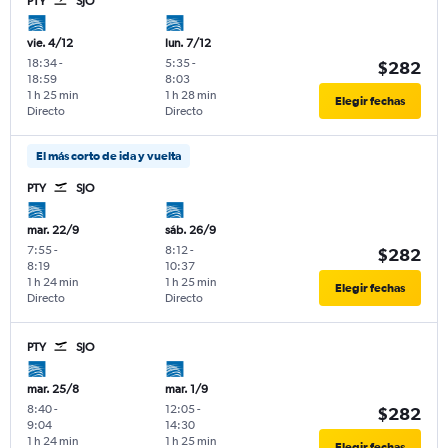
PTY
SJO
vie. 4/12
lun. 7/12
18:34
-
5:35
-
$282
18:59
8:03
1 h 25 min
1 h 28 min
Elegir fechas
Directo
Directo
El más corto de ida y vuelta
PTY
SJO
mar. 22/9
sáb. 26/9
7:55
-
8:12
-
$282
8:19
10:37
1 h 24 min
1 h 25 min
Elegir fechas
Directo
Directo
PTY
SJO
mar. 25/8
mar. 1/9
8:40
-
12:05
-
$282
9:04
14:30
1 h 24 min
1 h 25 min
Elegir fechas