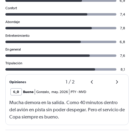
2400.
6,9
Confort
7,4
Abordaje
7,8
Entretenimiento
6,8
En general
7,6
Tripulación
8,1
1
/
2
Opiniones
6,0
Bueno
Gonzalo
,
may. 2026
PTY
-
MVD
Mucha demora en la salida. Como 40 minutos dentro
del avión en pista sin poder despegar. Pero el servicio de
Copa siempre es bueno.