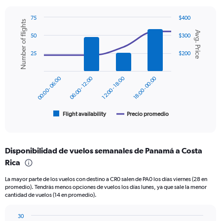
has
1
75
$400
Y
Number of flights
Combination
Chart
axis
Avg. Price
graphic.
chart
50
$300
displaying
with
values.
2
25
$200
data
Range:
series.
0
to
00:00 - 06:00
06:00 - 12:00
12:00 - 18:00
18:00 - 00:00
The
300.
chart
has
1
Flight availability
Precio promedio
End
of
X
interactive
axis
chart
displaying
Disponibilidad de vuelos semanales de Panamá a Costa
categories.
Range:
Rica
6
La mayor parte de los vuelos con destino a CR0 salen de PA0 los días viernes (28 en
categories.
promedio). Tendrás menos opciones de vuelos los días lunes, ya que sale la menor
The
cantidad de vuelos (14 en promedio).
chart
has
30
2