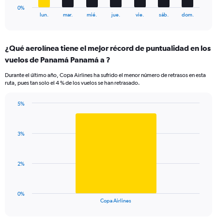
1
0%
X
End
lun.
mar.
mié.
jue.
vie.
sáb.
dom.
of
axis
interactive
displaying
chart
categories.
¿Qué aerolínea tiene el mejor récord de puntualidad en los
Range:
vuelos de Panamá Panamá a ?
7
categories.
Durante el último año, Copa Airlines ha sufrido el menor número de retrasos en esta
The
ruta, pues tan solo el 4 % de los vuelos se han retrasado.
chart
has
5%
1
Bar
Chart
Y
graphic.
chart
axis
with
displaying
3%
1
values.
bar.
Range:
0
The
2%
to
chart
7.5.
has
1
0%
X
End
Copa Airlines
of
axis
interactive