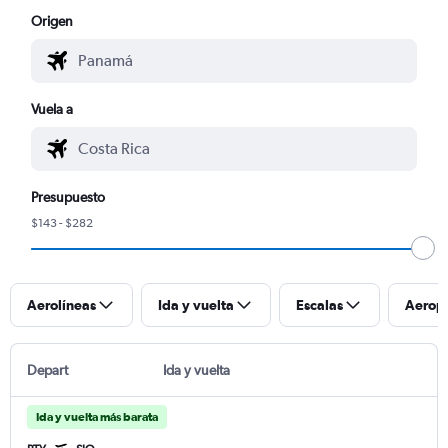
Origen
Vuela a
Presupuesto
$143 - $282
Aerolíneas
Ida y vuelta
Escalas
Aerop
Depart
Ida y vuelta
Ida y vuelta más barata