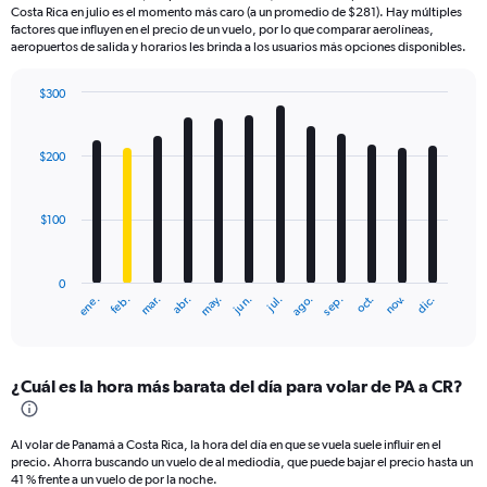
Costa Rica en julio es el momento más caro (a un promedio de $281). Hay múltiples
factores que influyen en el precio de un vuelo, por lo que comparar aerolíneas,
aeropuertos de salida y horarios les brinda a los usuarios más opciones disponibles.
$300
Bar
Chart
graphic.
chart
with
$200
12
bars.
$100
The
chart
has
0
1
mar.
jun.
sep.
dic.
ene.
abr.
jul.
oct.
feb.
may.
ago.
nov.
X
End
of
axis
interactive
displaying
chart
categories.
¿Cuál es la hora más barata del día para volar de PA a CR?
Range:
12
categories.
Al volar de Panamá a Costa Rica, la hora del día en que se vuela suele influir en el
The
precio. Ahorra buscando un vuelo de al mediodía, que puede bajar el precio hasta un
chart
41 % frente a un vuelo de por la noche.