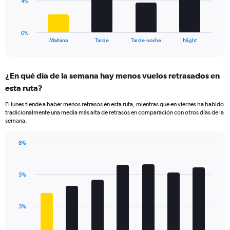
The
4%
to
chart
10.
has
1
0%
X
End
Mañana
Tarde
Tarde-noche
Night
of
axis
interactive
displaying
chart
categories.
¿En qué día de la semana hay menos vuelos retrasados en
Range:
esta ruta?
4
categories.
El lunes tiende a haber menos retrasos en esta ruta, mientras que en viernes ha habido
The
tradicionalmente una media más alta de retrasos en comparación con otros días de la
chart
semana.
has
1
8%
Y
Bar
Chart
axis
graphic.
chart
displaying
with
values.
5%
7
Range:
bars.
0
to
The
3%
12.
chart
has