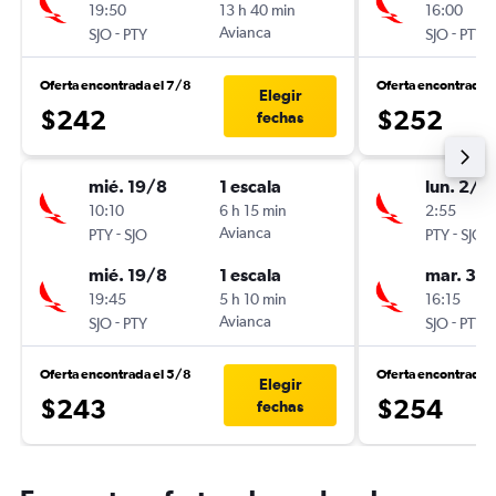
19:50
13 h 40 min
16:00
-
Avianca
-
SJO
PTY
SJO
PTY
Oferta encontrada el 7/8
Oferta encontrada 
Elegir
$242
$252
fechas
mié. 19/8
1 escala
lun. 2/11
10:10
6 h 15 min
2:55
-
Avianca
-
PTY
SJO
PTY
SJO
mié. 19/8
1 escala
mar. 3/1
19:45
5 h 10 min
16:15
-
Avianca
-
SJO
PTY
SJO
PTY
Oferta encontrada el 5/8
Oferta encontrada 
Elegir
$243
$254
fechas