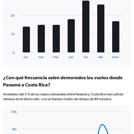
Bar
Y
Chart
graphic.
chart
axes
with
displaying
20
7
Avg.
bars.
Price
and
The
10
Number
chart
of
has
flights.
1
0
X
End
lun.
mar.
mié.
jue.
vie.
sáb.
dom.
of
axis
interactive
displaying
chart
categories.
¿Con qué frecuencia salen demorados los vuelos desde
Range:
Panamá a Costa Rica?
7
categories.
Alrededor del 5 % de los vuelos semanales entre Panamá y Costa Rica han sufrido
The
retrasos en el último año, con un tiempo medio de retraso de 89 minutos.
chart
has
10%
1
Line
Chart
Y
graphic.
chart
axis
with
8%
displaying
14