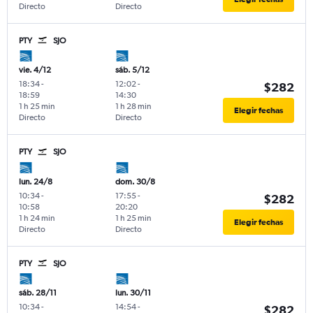
Directo
Directo
PTY
SJO
vie. 4/12
sáb. 5/12
18:34
-
12:02
-
$282
18:59
14:30
1 h 25 min
1 h 28 min
Elegir fechas
Directo
Directo
PTY
SJO
lun. 24/8
dom. 30/8
10:34
-
17:55
-
$282
10:58
20:20
1 h 24 min
1 h 25 min
Elegir fechas
Directo
Directo
PTY
SJO
sáb. 28/11
lun. 30/11
10:34
-
14:54
-
$282