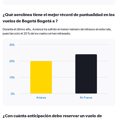
axis
interactive
displaying
chart
categories.
¿Qué aerolínea tiene el mejor récord de puntualidad en los
Range:
vuelos de Bogotá Bogotá a ?
7
categories.
Durante el último año, Avianca ha sufrido el menor número de retrasos en esta ruta,
The
pues tan solo el 20 % de los vuelos se han retrasado.
chart
has
30%
1
Bar
Chart
Y
graphic.
chart
axis
with
displaying
20%
2
values.
bars.
Range:
0
The
10%
to
chart
30.
has
1
0%
X
End
Avianca
Air France
of
axis
interactive
displaying
chart
categories.
¿Con cuánta anticipación debo reservar un vuelo de
Range: