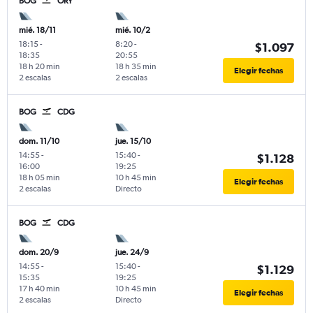
BOG
ORY
mié. 18/11
mié. 10/2
18:15
-
8:20
-
$1.097
18:35
20:55
18 h 20 min
18 h 35 min
Elegir fechas
2 escalas
2 escalas
BOG
CDG
dom. 11/10
jue. 15/10
14:55
-
15:40
-
$1.128
16:00
19:25
18 h 05 min
10 h 45 min
Elegir fechas
2 escalas
Directo
BOG
CDG
dom. 20/9
jue. 24/9
14:55
-
15:40
-
$1.129
15:35
19:25
17 h 40 min
10 h 45 min
Elegir fechas
2 escalas
Directo