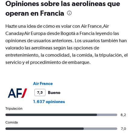
Range:
Opiniones sobre las aerolíneas que
91
operan en Francia
categories.
The
chart
Hazte una idea de cómo es volar con Air France,Air
has
CanadayAir Europa desde Bogotá a Francia leyendo las
1
opiniones de usuarios anteriores. Los usuarios también han
Y
axis
valorado las aerolíneas según las opciones de
displaying
entretenimiento, la comodidad, la comida, la tripulación, el
values.
servicio y el procedimiento de embarque.
Range:
0
to
1800.
Air France
Bueno
7,5
1.637 opiniones
Tripulación
8,2
Comida
7,0