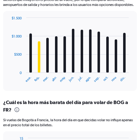
aeropuertos de salida y horarios les brinda a los usuarios más opciones disponibles.
$1.500
Bar
Chart
graphic.
chart
with
$1.000
12
bars.
$500
The
chart
has
0
1
mar.
jun.
sep.
dic.
ene.
abr.
jul.
oct.
feb.
may.
ago.
nov.
X
End
of
axis
interactive
displaying
chart
categories.
¿Cuál es la hora más barata del día para volar de BOG a
Range:
FR?
12
categories.
Si vuelas de Bogotá a Francia, la hora del día en que decidas volar no influye apenas
The
en el precio total de los billetes.
chart
has
15
1