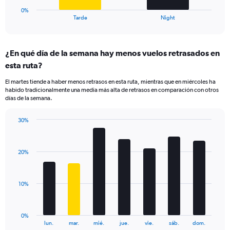
1
0%
X
End
Tarde
Night
of
axis
interactive
displaying
chart
categories.
¿En qué día de la semana hay menos vuelos retrasados en
Range:
esta ruta?
2
categories.
El martes tiende a haber menos retrasos en esta ruta, mientras que en miércoles ha
The
habido tradicionalmente una media más alta de retrasos en comparación con otros
chart
días de la semana.
has
1
30%
Y
Bar
Chart
axis
graphic.
chart
displaying
with
values.
20%
7
Range:
bars.
0
to
The
10%
30.
chart
has
1
0%
X
End
lun.
mar.
mié.
jue.
vie.
sáb.
dom.
of