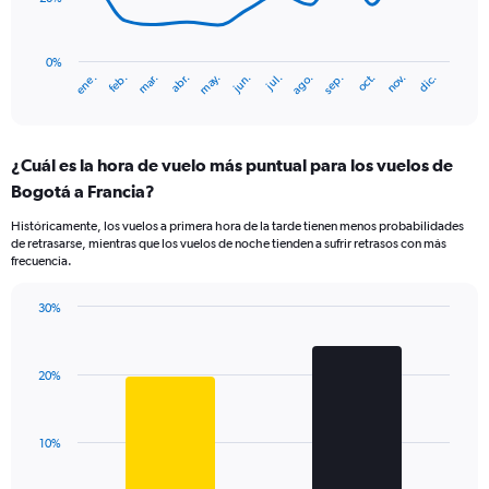
0
to
The
3.6.
chart
has
0%
mar.
jun.
sep.
dic.
ene.
abr.
jul.
oct.
feb.
may.
ago.
nov.
1
End
of
X
interactive
axis
chart
displaying
¿Cuál es la hora de vuelo más puntual para los vuelos de
categories.
Range:
Bogotá a Francia?
14
Históricamente, los vuelos a primera hora de la tarde tienen menos probabilidades
categories.
de retrasarse, mientras que los vuelos de noche tienden a sufrir retrasos con más
The
frecuencia.
chart
has
30%
1
Bar
Chart
Y
graphic.
chart
axis
with
displaying
20%
2
values.
bars.
Range:
0
The
10%
to
chart
60.
has