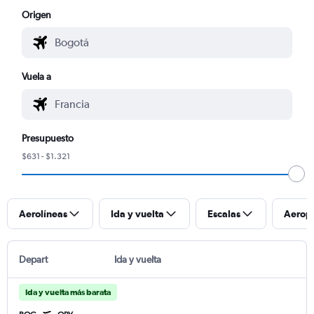
Origen
Vuela a
Presupuesto
$631 - $1.321
Aerolíneas
Ida y vuelta
Escalas
Aerop
Depart
Ida y vuelta
Ida y vuelta más barata