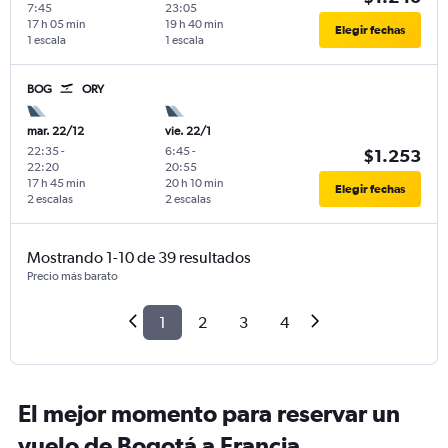
7:45
23:05
17 h 05 min
19 h 40 min
Elegir fechas
1 escala
1 escala
BOG
ORY
mar. 22/12
vie. 22/1
22:35
-
6:45
-
$1.253
22:20
20:55
17 h 45 min
20 h 10 min
Elegir fechas
2 escalas
2 escalas
Mostrando 1-10 de 39 resultados
Precio más barato
1
2
3
4
El mejor momento para reservar un
vuelo de Bogotá a Francia