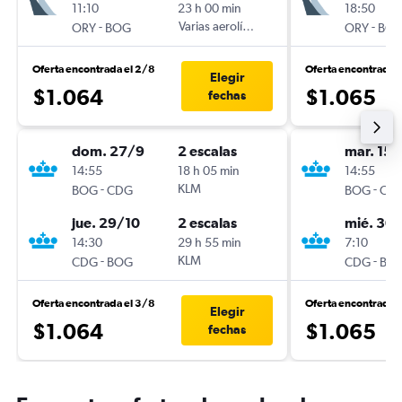
11:10
23 h 00 min
18:50
-
Varias aerolíneas
-
ORY
BOG
ORY
BO
Oferta encontrada el 2/8
Oferta encontrada 
Elegir
$1.064
$1.065
fechas
dom. 27/9
2 escalas
mar. 15/
14:55
18 h 05 min
14:55
-
KLM
-
BOG
CDG
BOG
CD
jue. 29/10
2 escalas
mié. 30
14:30
29 h 55 min
7:10
-
KLM
-
CDG
BOG
CDG
BO
Oferta encontrada el 3/8
Oferta encontrada 
Elegir
$1.064
$1.065
fechas