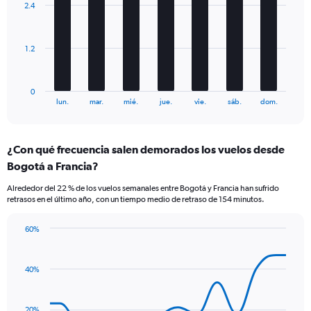
2.4
Number
7
bars.
of
flights.
The
Range:
1.2
chart
0
has
to
1
15.
0
X
End
lun.
mar.
mié.
jue.
vie.
sáb.
dom.
of
axis
interactive
displaying
chart
categories.
¿Con qué frecuencia salen demorados los vuelos desde
Range:
Bogotá a Francia?
7
categories.
Alrededor del 22 % de los vuelos semanales entre Bogotá y Francia han sufrido
The
retrasos en el último año, con un tiempo medio de retraso de 154 minutos.
chart
has
60%
1
Line
Chart
Y
graphic.
chart
axis
with
40%
displaying
14
values.
data
Range:
points.
20%