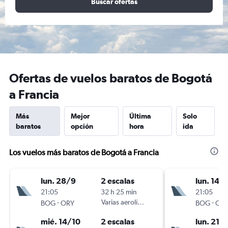
Buscar ofertas
Ofertas de vuelos baratos de Bogotá
a Francia
Más
Mejor
Última
Solo
baratos
opción
hora
ida
Los vuelos más baratos de Bogotá a Francia
lun. 28/9
2 escalas
lun. 14/
21:05
32 h 25 min
21:05
-
Varias aerolíneas
-
BOG
ORY
BOG
OR
mié. 14/10
2 escalas
lun. 21/