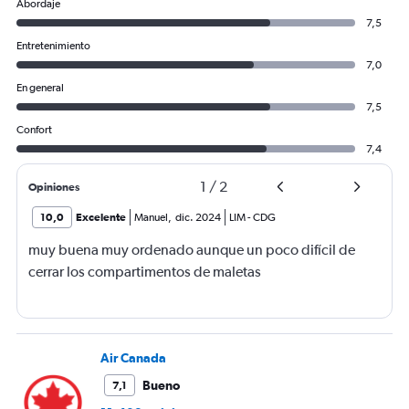
Abordaje
7,5
Entretenimiento
7,0
En general
7,5
Confort
7,4
1
/
2
Opiniones
10,0
Excelente
Manuel
,
dic. 2024
LIM
-
CDG
muy buena muy ordenado aunque un poco difícil de
cerrar los compartimentos de maletas
Air Canada
Bueno
7,1