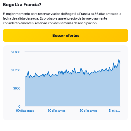
Bogotá a Francia?
2
categories.
El mejor momento para reservar vuelos de Bogotá a Francia es 86 días antes de la
The
fecha de salida deseada. Es probable que el precio de tu vuelo aumente
chart
considerablemente si reservas con dos semanas de anticipación.
has
1
Buscar ofertas
Y
axis
displaying
$1.800
values.
Chart
Chart
Range:
graphic.
with
0
91
$1.200
to
data
points.
30.
The
$600
chart
has
1
0
X
End
90 días antes
60 días antes
30 días antes
El mis…
of
axis
interactive
displaying
chart
categories.