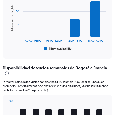
Bar
Y
Chart
Number of flights
graphic.
chart
axis
10
with
displaying
6
values.
bars.
Range:
5
0
The
to
chart
1500.
has
00:00 - 06:00
06:00 - 12:00
12:00 - 18:00
18:00 - 00:00
1
Flight availability
X
End
of
axis
interactive
displaying
chart
categories.
Disponibilidad de vuelos semanales de Bogotá a Francia
Range:
6
categories.
La mayor parte de los vuelos con destino a FR0 salen de BOG los días lunes (3 en
The
promedio). Tendrás menos opciones de vuelos los días lunes, ya que sale la menor
chart
cantidad de vuelos (3 en promedio).
has
1
3.6
Y
Bar
Chart
axis
graphic.
chart
displaying
with