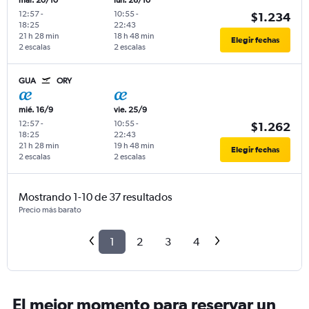
mar. 20/10
lun. 26/10
12:57
-
10:55
-
$1.234
18:25
22:43
21 h 28 min
18 h 48 min
Elegir fechas
2 escalas
2 escalas
GUA
ORY
mié. 16/9
vie. 25/9
12:57
-
10:55
-
$1.262
18:25
22:43
21 h 28 min
19 h 48 min
Elegir fechas
2 escalas
2 escalas
Mostrando 1-10 de 37 resultados
Precio más barato
1
2
3
4
El mejor momento para reservar un