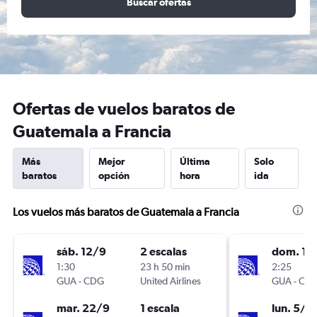
Buscar ofertas
Ofertas de vuelos baratos de
Guatemala a Francia
Más
Mejor
Última
Solo
baratos
opción
hora
ida
Los vuelos más baratos de Guatemala a Francia
sáb. 12/9
2 escalas
dom. 13
1:30
23 h 50 min
2:25
GUA
-
CDG
United Airlines
GUA
-
CD
mar. 22/9
1 escala
lun. 5/1