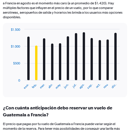
a Francia en agosto es el momento más caro (a un promedio de $1.420). Hay
múltiples factores que influyen en el precio de un vuelo, por lo que comparar
aerolíneas, aeropuertos de salida y horarios les brinda a los usuarios más opciones
disponibles.
$1.500
Bar
Chart
graphic.
chart
with
$1.000
12
bars.
$500
The
chart
has
0
1
mar.
jun.
sep.
dic.
ene.
abr.
jul.
oct.
feb.
may.
ago.
nov.
X
End
of
axis
interactive
displaying
chart
categories.
¿Con cuánta anticipación debo reservar un vuelo de
Range:
Guatemala a Francia?
12
categories.
El precio que pagas por tu vuelo de Guatemala a Francia puede variar según el
The
momento de la reserva. Para tener más posibilidades de conseguir una tarifa más