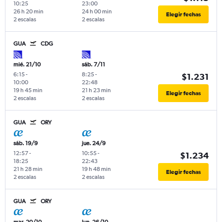
10:25
23:00
26 h 20 min
24 h 00 min
Elegir fechas
2 escalas
2 escalas
GUA
CDG
mié. 21/10
sáb. 7/11
6:15
-
8:25
-
$1.231
10:00
22:48
19 h 45 min
21 h 23 min
Elegir fechas
2 escalas
2 escalas
GUA
ORY
sáb. 19/9
jue. 24/9
12:57
-
10:55
-
$1.234
18:25
22:43
21 h 28 min
19 h 48 min
Elegir fechas
2 escalas
2 escalas
GUA
ORY