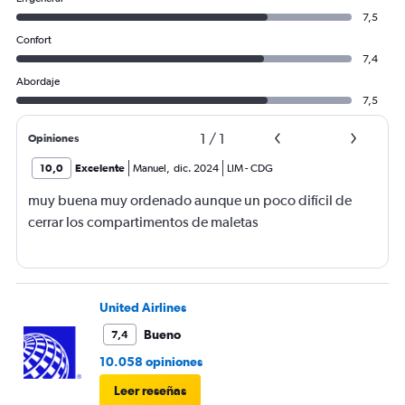
7,5
Confort
7,4
Abordaje
7,5
1
/
1
Opiniones
10,0
Excelente
Manuel
,
dic. 2024
LIM
-
CDG
muy buena muy ordenado aunque un poco difícil de
cerrar los compartimentos de maletas
United Airlines
Bueno
7,4
10.058 opiniones
Leer reseñas