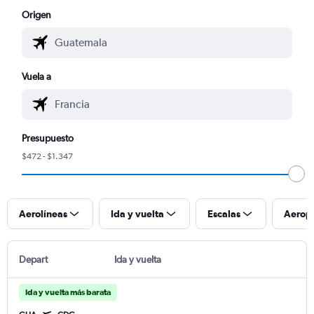
Origen
Vuela a
Presupuesto
$472 - $1.347
Aerolíneas
Ida y vuelta
Escalas
Aerop
Depart
Ida y vuelta
Ida y vuelta más barata