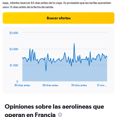
chart
baja, intenta reservar 65 días antes de tu viaje. Es probable que las tarifas aumenten
has
unos 15 días antes de la fecha de salida.
1
Y
Buscar ofertas
axis
displaying
values.
$3.000
Range:
Chart
Chart
0
graphic.
with
to
91
$2.000
data
1500.
points.
The
$1.000
chart
has
1
0
X
End
90 días antes
60 días antes
30 días antes
El mis…
of
axis
interactive
displaying
chart
categories.
Range:
Opiniones sobre las aerolíneas que
91
operan en Francia
categories.