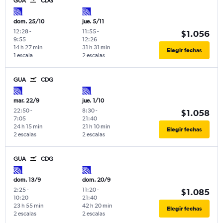
GUA
CDG
dom. 25/10
jue. 5/11
12:28
-
11:55
-
$1.056
9:55
12:26
14 h 27 min
31 h 31 min
Elegir fechas
1 escala
2 escalas
GUA
CDG
mar. 22/9
jue. 1/10
22:50
-
8:30
-
$1.058
7:05
21:40
24 h 15 min
21 h 10 min
Elegir fechas
2 escalas
2 escalas
GUA
CDG
dom. 13/9
dom. 20/9
2:25
-
11:20
-
$1.085
10:20
21:40
23 h 55 min
42 h 20 min
Elegir fechas
2 escalas
2 escalas