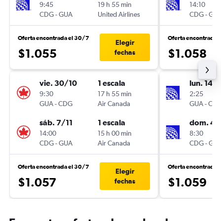
9:45
19 h 55 min
14:10
CDG
-
GUA
United Airlines
CDG
-
GU
Oferta encontrada el 30/7
Oferta encontrada 
Elegir
$1.055
$1.058
fechas
vie. 30/10
1 escala
lun. 14/
9:30
17 h 55 min
2:25
GUA
-
CDG
Air Canada
GUA
-
CD
sáb. 7/11
1 escala
dom. 4/
14:00
15 h 00 min
8:30
CDG
-
GUA
Air Canada
CDG
-
GU
Oferta encontrada el 30/7
Oferta encontrada e
Elegir
$1.057
$1.059
fechas