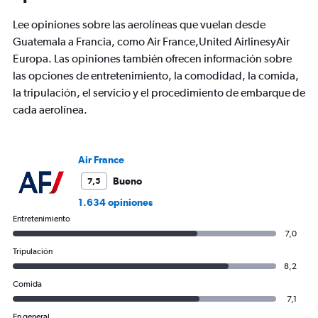
The
chart
Lee opiniones sobre las aerolíneas que vuelan desde
has
Guatemala a Francia, como Air France,United AirlinesyAir
1
Europa. Las opiniones también ofrecen información sobre
Y
axis
las opciones de entretenimiento, la comodidad, la comida,
displaying
la tripulación, el servicio y el procedimiento de embarque de
values.
cada aerolínea.
Range:
0
to
3000.
Air France
Bueno
7,5
1.634 opiniones
Entretenimiento
7,0
Tripulación
8,2
Comida
7,1
En general