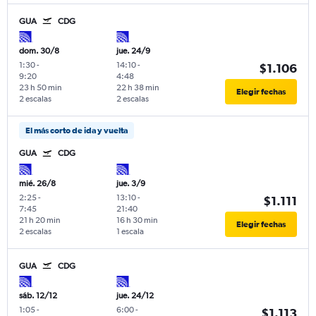
GUA
CDG
dom. 30/8
jue. 24/9
1:30
-
14:10
-
$1.106
9:20
4:48
23 h 50 min
22 h 38 min
Elegir fechas
2 escalas
2 escalas
El más corto de ida y vuelta
GUA
CDG
mié. 26/8
jue. 3/9
2:25
-
13:10
-
$1.111
7:45
21:40
21 h 20 min
16 h 30 min
Elegir fechas
2 escalas
1 escala
GUA
CDG
sáb. 12/12
jue. 24/12
1:05
-
6:00
-
$1.113