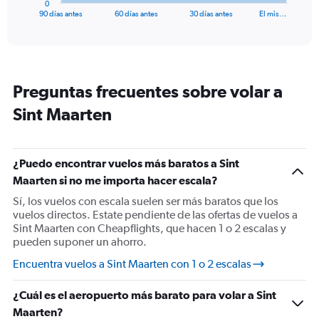
0
X
End
90 días antes
60 días antes
30 días antes
El mis…
of
axis
interactive
displaying
chart
categories.
Range:
91
Preguntas frecuentes sobre volar a
categories.
The
Sint Maarten
chart
has
1
Y
¿Puedo encontrar vuelos más baratos a Sint
axis
Maarten si no me importa hacer escala?
displaying
Sí, los vuelos con escala suelen ser más baratos que los
values.
vuelos directos. Estate pendiente de las ofertas de vuelos a
Range:
Sint Maarten con Cheapflights, que hacen 1 o 2 escalas y
0
pueden suponer un ahorro.
to
900.
Encuentra vuelos a Sint Maarten con 1 o 2 escalas
¿Cuál es el aeropuerto más barato para volar a Sint
Maarten?