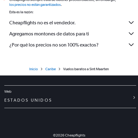
*
los precios no están garantizados
.
Esta es la razón:
Cheapflights no es el vendedor.
Agregamos montones de datos para ti
¿Por qué los precios no son 100% exactos?
Inicio
Caribe
Vuelos baratos a Sint Maarten
Web
ESTADOS UNIDOS
©
2026
Cheapflights