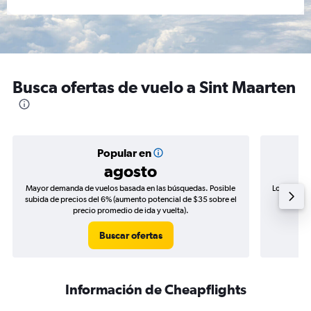
Busca ofertas de vuelo a Sint Maarten
Popular en
agosto
Mayor demanda de vuelos basada en las búsquedas. Posible
Los precio
subida de precios del 6% (aumento potencial de $35 sobre el
de precio
precio promedio de ida y vuelta).
Buscar ofertas
Información de Cheapflights