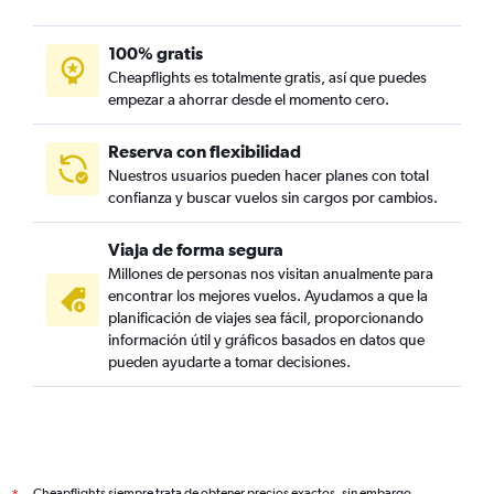
Vuelos a Cabo Haitiano
100% gratis
Vuelos a Ponce
Cheapflights es totalmente gratis, así que puedes
Vuelos a Georgetown
empezar a ahorrar desde el momento cero.
Vuelos a Freeport
Vuelos a La Romana
Reserva con flexibilidad
Nuestros usuarios pueden hacer planes con total
Vuelos a Puerto Príncipe
confianza y buscar vuelos sin cargos por cambios.
Vuelos a Ocho Ríos
Vuelos a Negril
Viaja de forma segura
Vuelos a Newcastle
Millones de personas nos visitan anualmente para
encontrar los mejores vuelos. Ayudamos a que la
Vuelos a Cayo Coco
planificación de viajes sea fácil, proporcionando
Vuelos a La Habana
información útil y gráficos basados en datos que
pueden ayudarte a tomar decisiones.
Vuelos a Holguín
Vuelos a Santiago de Cuba
Vuelos a Santa Clara
Vuelos a Varadero
Vuelos a San Juan
Cheapflights siempre trata de obtener precios exactos, sin embargo,