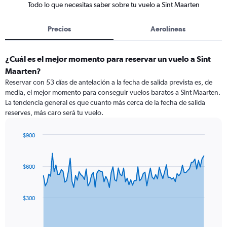
Todo lo que necesitas saber sobre tu vuelo a Sint Maarten
Precios
Aerolíneas
¿Cuál es el mejor momento para reservar un vuelo a Sint
Maarten?
Reservar con 53 días de antelación a la fecha de salida prevista es, de
media, el mejor momento para conseguir vuelos baratos a Sint Maarten.
La tendencia general es que cuanto más cerca de la fecha de salida
reserves, más caro será tu vuelo.
$900
Chart
Chart
graphic.
with
91
$600
data
points.
The
$300
chart
has
1