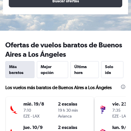
Buscar ofertas
Ofertas de vuelos baratos de Buenos
Aires a Los Ángeles
Más
Mejor
Última
Solo
baratos
opción
hora
ida
Los vuelos más baratos de Buenos Aires a Los Ángeles
mié. 19/8
2 escalas
vie. 23/
7:10
19 h 30 min
7:35
EZE
-
LAX
Avianca
EZE
-
LAX
jue. 10/9
2 escalas
lun. 9/11