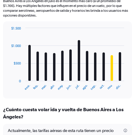
Buenos Aires a Los Ángeles en julio es el momento más caro (a un promedio de
$1.166). Hay múltiples factores que influyen en el precio de un vuelo, por lo que
comparar aerolíneas, aeropuertos de salida y horarios les brinda a los usuarios más
opciones disponibles.
$1.500
Bar
Chart
graphic.
chart
with
$1.000
12
bars.
$500
The
chart
has
0
1
mar.
jun.
sep.
dic.
ene.
abr.
jul.
oct.
feb.
may.
ago.
nov.
X
End
of
axis
interactive
displaying
chart
categories.
¿Cuánto cuesta volar ida y vuelta de Buenos Aires a Los
Range:
Ángeles?
12
categories.
The
Actualmente, las tarifas aéreas de esta ruta tienen un precio
chart