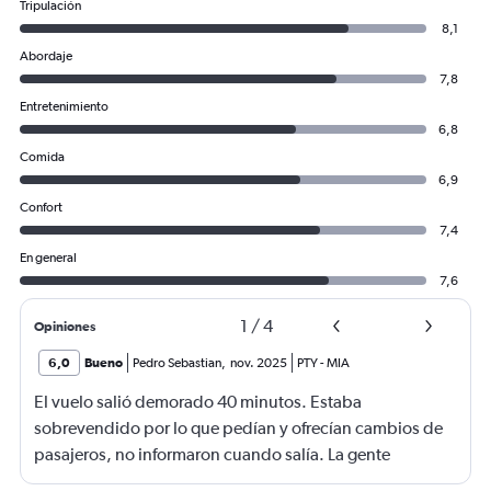
Tripulación
8,1
Abordaje
7,8
Entretenimiento
6,8
Comida
6,9
Confort
7,4
En general
7,6
1
/
4
Opiniones
6,0
Bueno
Pedro Sebastian
,
nov. 2025
PTY
-
MIA
El vuelo salió demorado 40 minutos. Estaba
sobrevendido por lo que pedían y ofrecían cambios de
pasajeros, no informaron cuando salía. La gente
haciendo filas larguísimas para no quedarse sin viajar.