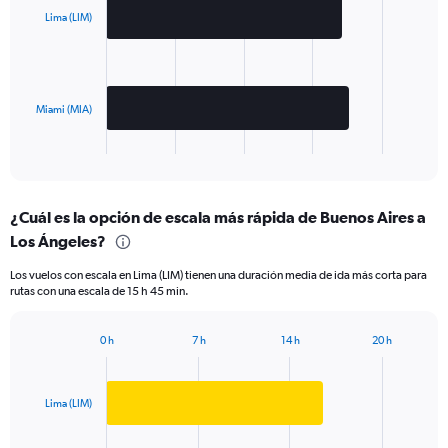
2
Lima (LIM)
bars.
The
chart
has
Miami (MIA)
1
X
End
of
axis
interactive
displaying
chart
categories.
¿Cuál es la opción de escala más rápida de Buenos Aires a
Range:
Los Ángeles?
2
categories.
Los vuelos con escala en Lima (LIM) tienen una duración media de ida más corta para
The
rutas con una escala de 15 h 45 min.
chart
has
1
0 h
7 h
14 h
20 h
Bar
Y
Chart
graphic.
chart
axis
with
displaying
2
Lima (LIM)
values.
bars.
Range: