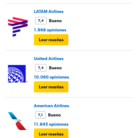
Mucha maleta de mano no había lugar. En mi caso se
terminó la comida me ofrecieron un solo menú.
LATAM Airlines
Bueno
7,4
1.968 opiniones
Leer reseñas
United Airlines
Bueno
7,4
10.060 opiniones
Leer reseñas
American Airlines
Bueno
7,1
11.845 opiniones
Leer reseñas