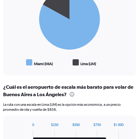
with
2
slices.
Miami (MIA)
Lima (LIM)
End
of
interactive
chart
¿Cuál es el aeropuerto de escala más barato para volar de
Buenos Aires a Los Ángeles?
La ruta con una escala en Lima (LIM) es la opción más económica, a un precio
promedio de ida y vuelta de $858.
0
$250
$500
$750
$1.000
Bar
Chart
graphic.
chart
with