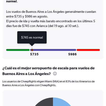
normal
.
has
1
Los vuelos de Buenos Aires a Los Ángeles generalmente cuestan
Y
entre $735 y $986 en agosto.
axis
El precio de ida y vuelta más barato encontrado en los últimos 5
displaying
días fue de $745 con Avianca (del 19 ago. al 10 set.).
values.
Range:
0
$745 es normal
to
1500.
$735
$986
¿Cuál es el mejor aeropuerto de escala para vuelos de
Buenos Aires a Los Ángeles?
Los usuarios de Cheapflights eligen Miami (MIA) en el 83% de los itinerarios de
Buenos Aires a Los Ángeles con Cheapflights.
Pie
Chart
graphic.
chart