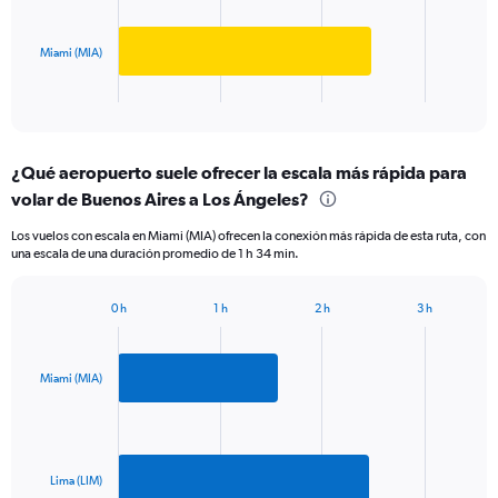
0
The
to
chart
1000.
has
Miami (MIA)
1
X
End
of
axis
interactive
displaying
chart
categories.
¿Qué aeropuerto suele ofrecer la escala más rápida para
Range:
volar de Buenos Aires a Los Ángeles?
2
categories.
Los vuelos con escala en Miami (MIA) ofrecen la conexión más rápida de esta ruta, con
The
una escala de una duración promedio de 1 h 34 min.
chart
has
1
0 h
1 h
2 h
3 h
Bar
Y
Chart
graphic.
chart
axis
with
displaying
2
Miami (MIA)
values.
bars.
Range:
0
The
to
chart
1200.
has
Lima (LIM)