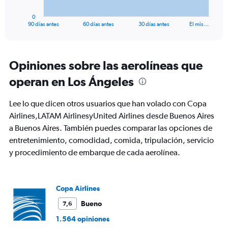
has
1
0
X
End
90 días antes
60 días antes
30 días antes
El mis…
of
axis
interactive
displaying
chart
categories.
Range:
Opiniones sobre las aerolíneas que
91
operan en Los Ángeles
categories.
The
chart
Lee lo que dicen otros usuarios que han volado con Copa
has
Airlines,LATAM AirlinesyUnited Airlines desde Buenos Aires
1
a Buenos Aires. También puedes comparar las opciones de
Y
axis
entretenimiento, comodidad, comida, tripulación, servicio
displaying
y procedimiento de embarque de cada aerolínea.
values.
Range:
0
to
Copa Airlines
1500.
Bueno
7,6
1.564 opiniones