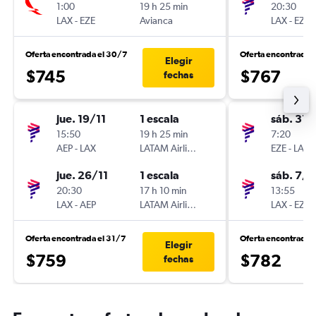
1:00
19 h 25 min
20:30
LAX
-
EZE
Avianca
LAX
-
EZE
Oferta encontrada el 30/7
Oferta encontrada 
Elegir
$745
$767
fechas
jue. 19/11
1 escala
sáb. 31/
15:50
19 h 25 min
7:20
AEP
-
LAX
LATAM Airlines
EZE
-
LAX
jue. 26/11
1 escala
sáb. 7/1
20:30
17 h 10 min
13:55
LAX
-
AEP
LATAM Airlines
LAX
-
EZE
Oferta encontrada el 31/7
Oferta encontrada 
Elegir
$759
$782
fechas