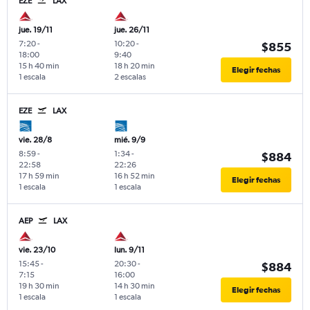
EZE
LAX
jue. 19/11
jue. 26/11
7:20
-
10:20
-
$855
18:00
9:40
15 h 40 min
18 h 20 min
Elegir fechas
1 escala
2 escalas
EZE
LAX
vie. 28/8
mié. 9/9
8:59
-
1:34
-
$884
22:58
22:26
17 h 59 min
16 h 52 min
Elegir fechas
1 escala
1 escala
AEP
LAX
vie. 23/10
lun. 9/11
15:45
-
20:30
-
$884
7:15
16:00
19 h 30 min
14 h 30 min
Elegir fechas
1 escala
1 escala