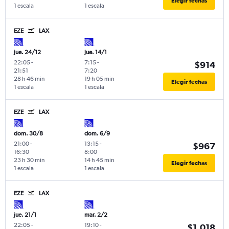
Elegir fechas
1 escala
1 escala
EZE
LAX
jue. 24/12
jue. 14/1
22:05
-
7:15
-
$914
21:51
7:20
28 h 46 min
19 h 05 min
Elegir fechas
1 escala
1 escala
EZE
LAX
dom. 30/8
dom. 6/9
21:00
-
13:15
-
$967
16:30
8:00
23 h 30 min
14 h 45 min
Elegir fechas
1 escala
1 escala
EZE
LAX
jue. 21/1
mar. 2/2
22:05
-
19:10
-
$1.018