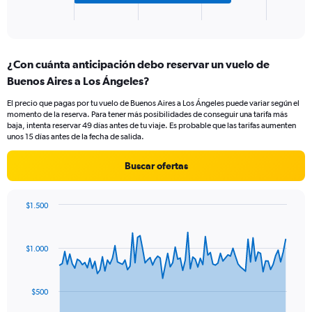
1
X
End
of
axis
interactive
displaying
chart
categories.
¿Con cuánta anticipación debo reservar un vuelo de
Range:
Buenos Aires a Los Ángeles?
2
categories.
El precio que pagas por tu vuelo de Buenos Aires a Los Ángeles puede variar según el
The
momento de la reserva. Para tener más posibilidades de conseguir una tarifa más
chart
baja, intenta reservar 49 días antes de tu viaje. Es probable que las tarifas aumenten
has
unos 15 días antes de la fecha de salida.
1
Y
Buscar ofertas
axis
displaying
values.
$1.500
Range:
Chart
Chart
0
graphic.
with
to
91
$1.000
data
180.
points.
The
$500
chart