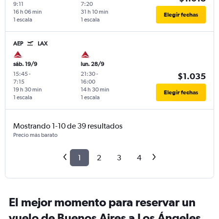
9:11
7:20
16 h 06 min
31 h 10 min
Elegir fechas
1 escala
1 escala
AEP
LAX
sáb. 19/9
lun. 28/9
15:45
-
21:30
-
$1.035
7:15
16:00
19 h 30 min
14 h 30 min
Elegir fechas
1 escala
1 escala
Mostrando 1-10 de 39 resultados
Precio más barato
1
2
3
4
El mejor momento para reservar un
vuelo de Buenos Aires a Los Ángeles