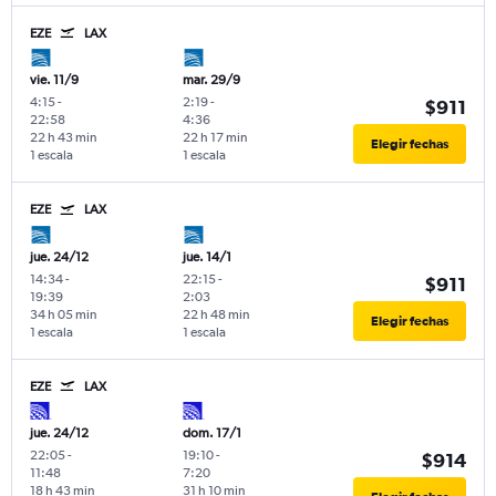
EZE
LAX
vie. 11/9
mar. 29/9
4:15
-
2:19
-
$911
22:58
4:36
22 h 43 min
22 h 17 min
Elegir fechas
1 escala
1 escala
EZE
LAX
jue. 24/12
jue. 14/1
14:34
-
22:15
-
$911
19:39
2:03
34 h 05 min
22 h 48 min
Elegir fechas
1 escala
1 escala
EZE
LAX
jue. 24/12
dom. 17/1
22:05
-
19:10
-
$914
11:48
7:20
18 h 43 min
31 h 10 min