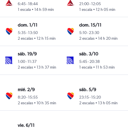
6:45
-
18:44
21:00
-
12:05
geles
1 escala
14 h 59 min
1 escala
12 h 05 min
dom. 1/11
dom. 15/11
5:35
-
13:50
5:10
-
23:30
geles
2 escalas
12 h 15 min
2 escalas
14 h 20 min
sáb. 19/9
sáb. 3/10
1:00
-
11:37
5:45
-
20:38
geles
2 escalas
13 h 37 min
1 escala
11 h 53 min
mié. 2/9
sáb. 5/9
8:20
-
15:55
23:15
-
15:20
geles
2 escalas
10 h 35 min
2 escalas
13 h 05 min
vie. 6/11