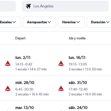
Escalas
Aeropuertos
Horarios
Duración
Depart
Ida y vuelta
lun. 2/11
lun. 16/11
14:15
-
0:42
19:15
-
13:05
geles
1 escala
14 h 27 min
2 escalas
13 h 50 min
mié. 28/10
sáb. 31/10
6:45
-
20:30
17:40
-
12:40
geles
2 escalas
16 h 45 min
2 escalas
16 h 00 min
mar. 13/10
sáb. 24/10