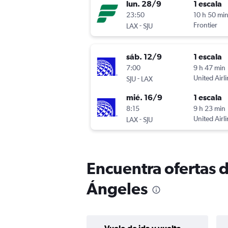
lun. 28/9
1 escala
23:50
10 h 50 mi
-
Frontier
LAX
SJU
sáb. 12/9
1 escala
7:00
9 h 47 min
-
United Airl
SJU
LAX
mié. 16/9
1 escala
8:15
9 h 23 min
-
United Airl
LAX
SJU
Encuentra ofertas 
Ángeles