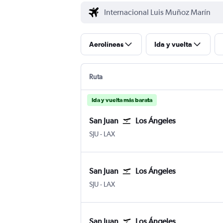
Aerolíneas
Ida y vuelta
Ruta
Ida y vuelta más barata
San Juan
Los Ángeles
San Juan Internacional Luis Muñoz Marín
Los Ángeles Internacional de Los Án
SJU
-
LAX
San Juan
Los Ángeles
San Juan Internacional Luis Muñoz Marín
Los Ángeles Internacional de Los Án
SJU
-
LAX
San Juan
Los Ángeles