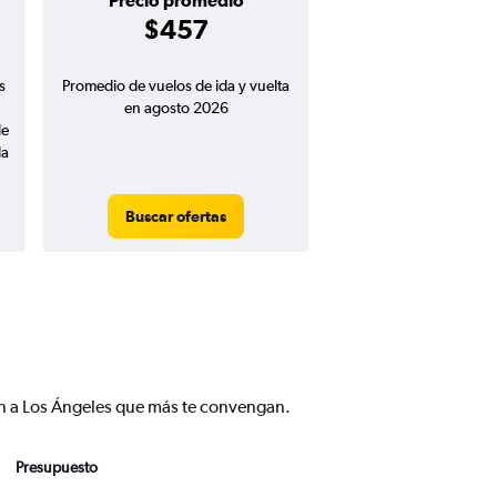
Precio promedio
$457
s
Promedio de vuelos de ida y vuelta
en agosto 2026
de
da
Buscar ofertas
rín a Los Ángeles que más te convengan.
Presupuesto