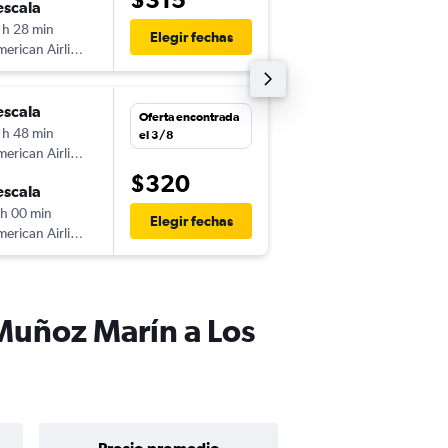
escala
sáb. 5/9
 h 28 min
18:49
Elegir fechas
erican Airlines
-
LAX
SJU
escala
lun. 31/8
Oferta encontrada
 h 48 min
13:38
el 3/8
erican Airlines
-
SJU
LAX
$320
escala
vie. 4/9
 h 00 min
17:43
Elegir fechas
erican Airlines
-
LAX
SJU
 Muñoz Marín a Los