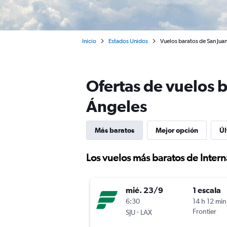
Inicio
Estados Unidos
Vuelos baratos de San Juan
Ofertas de vuelos b
Ángeles
Más baratos
Mejor opción
Úl
Los vuelos más baratos de Inter
mié. 23/9
1 escala
6:30
14 h 12 min
-
Frontier
SJU
LAX