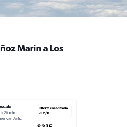
uñoz Marín a Los
escala
sáb. 29/8
Oferta encontrada
 h 25 min
14:00
el 2/8
erican Airlines
-
SJU
LAX
$315