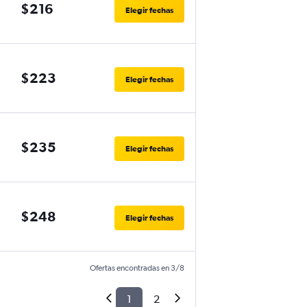
$216
Elegir fechas
$223
Elegir fechas
$235
Elegir fechas
$248
Elegir fechas
Ofertas encontradas en 3/8
1
2