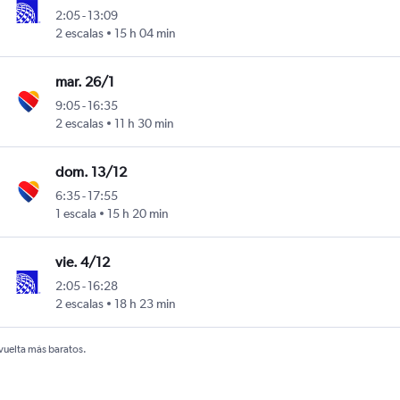
2:05
-
13:09
geles
2 escalas
15 h 04 min
mar. 26/1
9:05
-
16:35
geles
2 escalas
11 h 30 min
dom. 13/12
6:35
-
17:55
geles
1 escala
15 h 20 min
vie. 4/12
2:05
-
16:28
geles
2 escalas
18 h 23 min
 vuelta más baratos.