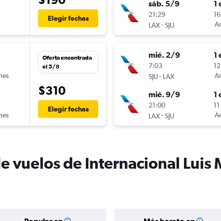
sáb. 5/9
1 
n
21:29
16
Elegir fechas
-
Am
LAX
SJU
mié. 2/9
1 
Oferta encontrada
7:03
12
el 5/8
ines
-
Am
SJU
LAX
$310
mié. 9/9
1 
21:00
11
Elegir fechas
ines
-
Am
LAX
SJU
de vuelos de Internacional Luis