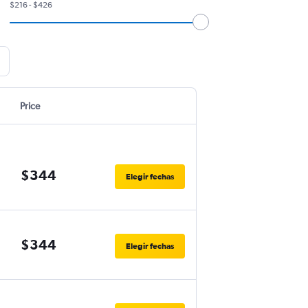
$216 - $426
Price
$344
Elegir fechas
$344
Elegir fechas