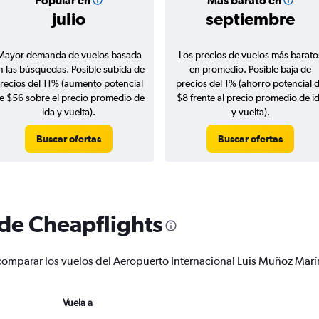
Popular en
Más barato en
julio
septiembre
Mayor demanda de vuelos basada
Los precios de vuelos más barato
n las búsquedas. Posible subida de
en promedio. Posible baja de
recios del 11% (aumento potencial
precios del 1% (ahorro potencial 
e $56 sobre el precio promedio de
$8 frente al precio promedio de i
ida y vuelta).
y vuelta).
Buscar ofertas
Buscar ofertas
 de Cheapflights
 y comparar los vuelos del Aeropuerto Internacional Luis Muñoz Ma
Vuela a