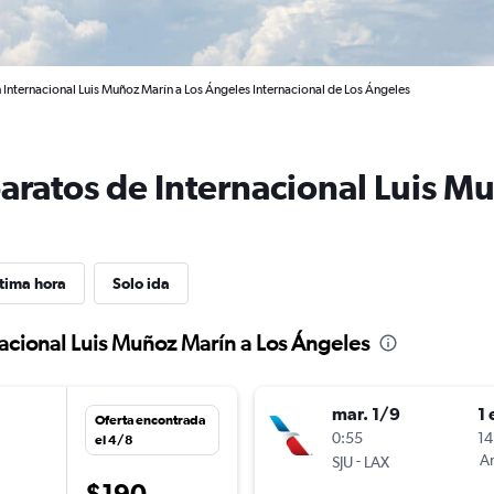
 Internacional Luis Muñoz Marín a Los Ángeles Internacional de Los Ángeles
aratos de Internacional Luis M
tima hora
Solo ida
nacional Luis Muñoz Marín a Los Ángeles
mar. 1/9
1 
Oferta encontrada
0:55
14
el 4/8
-
Am
SJU
LAX
$190