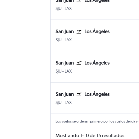
San Juan
Los Ángeles
San Juan Internacional Luis Muñoz Marín
Los Ángeles Internacional de Los Án
SJU
-
LAX
San Juan
Los Ángeles
San Juan Internacional Luis Muñoz Marín
Los Ángeles Internacional de Los Án
SJU
-
LAX
San Juan
Los Ángeles
San Juan Internacional Luis Muñoz Marín
Los Ángeles Internacional de Los Án
SJU
-
LAX
San Juan
Los Ángeles
San Juan Internacional Luis Muñoz Marín
Los Ángeles Internacional de Los Án
SJU
-
LAX
Los vuelos se ordenan primero por los vuelos de ida y
Mostrando 1-10 de 15 resultados