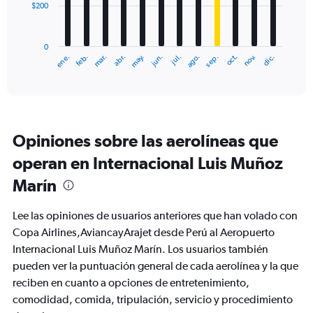
$200
The
chart
has
0
1
ene.
abr.
jul.
oct.
mar.
jun.
sep.
dic.
feb.
may.
ago.
nov.
X
End
of
axis
interactive
displaying
chart
categories.
Range:
12
Opiniones sobre las aerolíneas que
categories.
The
operan en Internacional Luis Muñoz
chart
Marín
has
1
Y
Lee las opiniones de usuarios anteriores que han volado con
axis
Copa Airlines,AviancayArajet desde Perú al Aeropuerto
displaying
Internacional Luis Muñoz Marín. Los usuarios también
values.
Range:
pueden ver la puntuación general de cada aerolínea y la que
0
reciben en cuanto a opciones de entretenimiento,
to
comodidad, comida, tripulación, servicio y procedimiento
600.