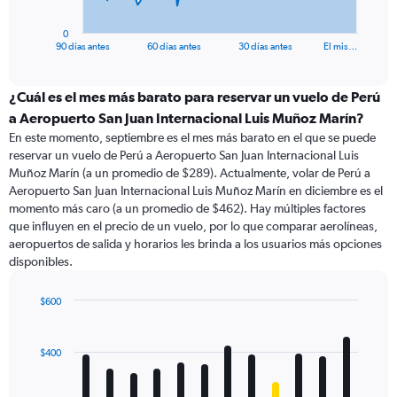
has
1
0
X
End
90 días antes
60 días antes
30 días antes
El mis…
of
axis
interactive
displaying
chart
categories.
¿Cuál es el mes más barato para reservar un vuelo de Perú
Range:
a Aeropuerto San Juan Internacional Luis Muñoz Marín?
91
En este momento, septiembre es el mes más barato en el que se puede
categories.
reservar un vuelo de Perú a Aeropuerto San Juan Internacional Luis
The
Muñoz Marín (a un promedio de $289). Actualmente, volar de Perú a
chart
Aeropuerto San Juan Internacional Luis Muñoz Marín en diciembre es el
has
momento más caro (a un promedio de $462). Hay múltiples factores
1
que influyen en el precio de un vuelo, por lo que comparar aerolíneas,
Y
aeropuertos de salida y horarios les brinda a los usuarios más opciones
axis
disponibles.
displaying
values.
Range:
$600
0
Bar
Chart
to
graphic.
chart
with
1200.
$400
12
bars.