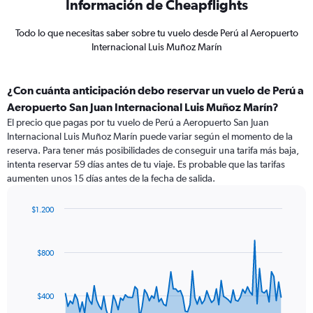
Información de Cheapflights
Todo lo que necesitas saber sobre tu vuelo desde Perú al Aeropuerto
Internacional Luis Muñoz Marín
¿Con cuánta anticipación debo reservar un vuelo de Perú a
Aeropuerto San Juan Internacional Luis Muñoz Marín?
El precio que pagas por tu vuelo de Perú a Aeropuerto San Juan
Internacional Luis Muñoz Marín puede variar según el momento de la
reserva. Para tener más posibilidades de conseguir una tarifa más baja,
intenta reservar 59 días antes de tu viaje. Es probable que las tarifas
aumenten unos 15 días antes de la fecha de salida.
$1.200
Chart
Chart
graphic.
with
91
$800
data
points.
The
$400
chart