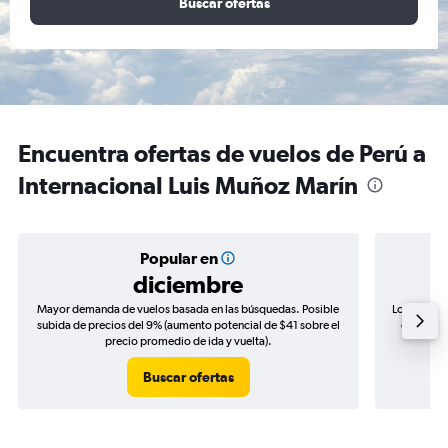
Buscar ofertas
Encuentra ofertas de vuelos de Perú a
Internacional Luis Muñoz Marín
Popular en
diciembre
Mayor demanda de vuelos basada en las búsquedas. Posible
Los precio
subida de precios del 9% (aumento potencial de $41 sobre el
de precio
precio promedio de ida y vuelta).
Buscar ofertas