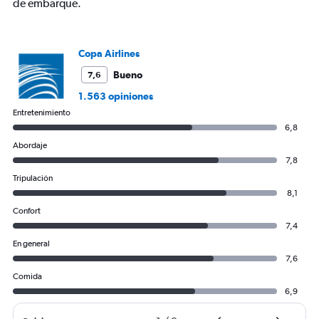
de embarque.
Copa Airlines
Bueno
7,6
1.563 opiniones
Entretenimiento
6,8
Abordaje
7,8
Tripulación
8,1
Confort
7,4
En general
7,6
Comida
6,9