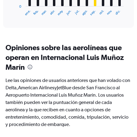
has
0
1
ene.
abr.
jul.
oct.
mar.
jun.
sep.
dic.
feb.
may.
ago.
nov.
X
End
of
axis
interactive
displaying
chart
categories.
Range:
12
Opiniones sobre las aerolíneas que
categories.
The
operan en Internacional Luis Muñoz
chart
Marín
has
1
Y
Lee las opiniones de usuarios anteriores que han volado con
axis
Delta,American AirlinesyJetBlue desde San Francisco al
displaying
Aeropuerto Internacional Luis Muñoz Marín. Los usuarios
values.
Range:
también pueden ver la puntuación general de cada
0
aerolínea y la que reciben en cuanto a opciones de
to
entretenimiento, comodidad, comida, tripulación, servicio
750.
y procedimiento de embarque.