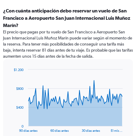
¿Con cuánta anticipación debo reservar un vuelo de San
Francisco a Aeropuerto San Juan Internacional Luis Muñoz
Marín?
El precio que pagas por tu vuelo de San Francisco a Aeropuerto San
Juan Internacional Luis Muñoz Marín puede variar según el momento de
la reserva. Para tener más posibilidades de conseguir una tarifa más
baja, intenta reservar 81 días antes de tu viaje. Es probable que las tarifas
aumenten unos 15 días antes de la fecha de salida.
$1.200
Chart
Chart
graphic.
with
91
$800
data
points.
The
$400
chart
has
1
0
X
End
90 días antes
60 días antes
30 días antes
El mis…
of
axis