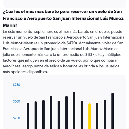
interactive
displaying
chart
categories.
¿Cuál es el mes más barato para reservar un vuelo de San
Range:
Francisco a Aeropuerto San Juan Internacional Luis Muñoz
91
Marín?
categories.
En este momento, septiembre es el mes más barato en el que se puede
The
reservar un vuelo de San Francisco a Aeropuerto San Juan Internacional
chart
Luis Muñoz Marín (a un promedio de $470). Actualmente, volar de San
has
Francisco a Aeropuerto San Juan Internacional Luis Muñoz Marín en
1
Y
julio es el momento más caro (a un promedio de $637). Hay múltiples
axis
factores que influyen en el precio de un vuelo, por lo que comparar
displaying
aerolíneas, aeropuertos de salida y horarios les brinda a los usuarios
values.
más opciones disponibles.
Range:
0
$750
to
Bar
Chart
1200.
graphic.
chart
with
$500
12
bars.
$250
The
chart