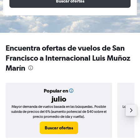
Buscar ofertas
Encuentra ofertas de vuelos de San
Francisco a Internacional Luis Muñoz
Marín
Popular en
julio
Mayor demanda de vuelos basada en las búsquedas. Posible
Los precio
subida de precios del 6% (aumento potencial de $40 sobre el
de precio
precio promedio de ida y vuelta).
Buscar ofertas