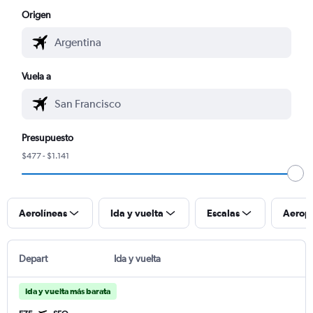
Origen
Vuela a
Presupuesto
$477 - $1.141
Aerolíneas
Ida y vuelta
Escalas
Aerop
Depart
Ida y vuelta
Ida y vuelta más barata