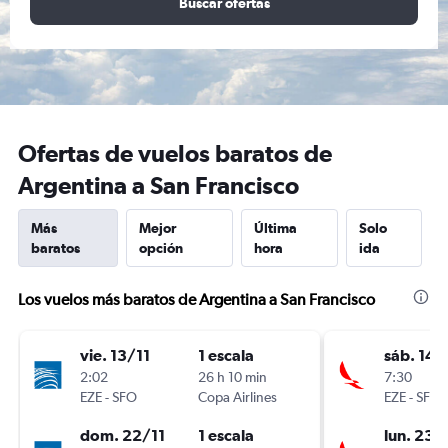
Buscar ofertas
Ofertas de vuelos baratos de
Argentina a San Francisco
Más
Mejor
Última
Solo
baratos
opción
hora
ida
Los vuelos más baratos de Argentina a San Francisco
vie. 13/11
1 escala
sáb. 14/
2:02
26 h 10 min
7:30
EZE
-
SFO
Copa Airlines
EZE
-
SFO
dom. 22/11
1 escala
lun. 23/