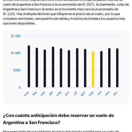
vuelo de Argentina a San Francisco (a un promedio de $1.057). Actualmente, volar de
Argentina a San Francisco en enero es el momento más caro (a un promedio de
$1.225). Hay múltiples factores que influyen en el precio de un vuelo, por lo que
comparar aerolíneas, aeropuertos de salida y horarios les brinda a los usuarios más
opciones disponibles.
$1.500
Bar
Chart
graphic.
chart
with
$1.000
12
bars.
$500
The
chart
has
0
1
mar.
jun.
sep.
dic.
ene.
abr.
jul.
oct.
feb.
may.
ago.
nov.
X
End
of
axis
interactive
displaying
chart
categories.
¿Con cuánta anticipación debo reservar un vuelo de
Range:
Argentina a San Francisco?
12
categories.
Para asegurarte de que obtengas el precio más barato posible para un vuelo de