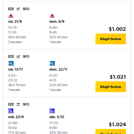
EZE
SFO
vie. 21/8
dom. 6/9
13:10
-
6:00
-
$1.002
11:55
9:45
26 h 45 min
23 h 45 min
Elegir fechas
2 escalas
1 escala
EZE
SFO
vie. 13/11
dom. 22/11
2:02
-
0:33
-
$1.021
23:12
4:15
26 h 10 min
22 h 42 min
Elegir fechas
1 escala
1 escala
EZE
SFO
mié. 23/9
sáb. 3/10
21:00
-
17:10
-
$1.024
10:42
8:00
17 h 42 min
34 h 50 min