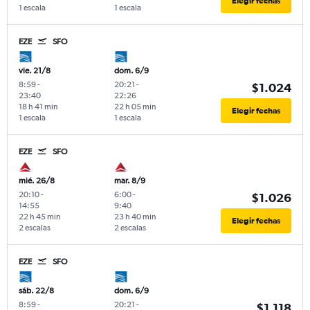
Elegir fechas
1 escala
1 escala
EZE
SFO
vie. 21/8
dom. 6/9
8:59
-
20:21
-
$1.024
23:40
22:26
18 h 41 min
22 h 05 min
Elegir fechas
1 escala
1 escala
EZE
SFO
mié. 26/8
mar. 8/9
20:10
-
6:00
-
$1.026
14:55
9:40
22 h 45 min
23 h 40 min
Elegir fechas
2 escalas
2 escalas
EZE
SFO
sáb. 22/8
dom. 6/9
8:59
-
20:21
-
$1.118