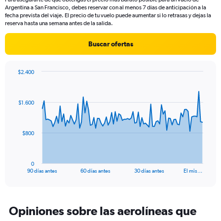
The
Argentina a San Francisco, debes reservar con al menos 7 días de anticipación a la
chart
fecha prevista del viaje. El precio de tu vuelo puede aumentar si lo retrasas y dejas la
has
reserva hasta una semana antes de la salida.
1
Y
Buscar ofertas
axis
displaying
values.
$2.400
Range:
Chart
Chart
0
graphic.
with
to
91
$1.600
data
1500.
points.
The
$800
chart
has
1
0
X
End
90 días antes
60 días antes
30 días antes
El mis…
of
axis
interactive
displaying
chart
categories.
Range:
Opiniones sobre las aerolíneas que
91