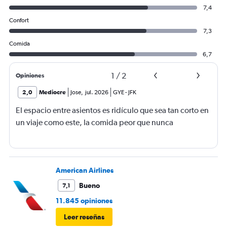
7,4
Confort
7,3
Comida
6,7
1
/
2
Opiniones
2,0
Mediocre
Jose
,
jul. 2026
GYE
-
JFK
El espacio entre asientos es ridículo que sea tan corto en
un viaje como este, la comida peor que nunca
American Airlines
Bueno
7,1
11.845 opiniones
Leer reseñas