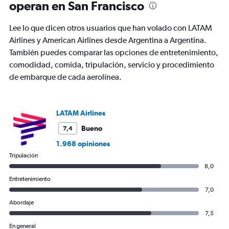
operan en San Francisco
categories.
The
chart
Lee lo que dicen otros usuarios que han volado con LATAM
has
Airlines y American Airlines desde Argentina a Argentina.
1
También puedes comparar las opciones de entretenimiento,
Y
axis
comodidad, comida, tripulación, servicio y procedimiento
displaying
de embarque de cada aerolínea.
values.
Range:
0
to
LATAM Airlines
2400.
Bueno
7,4
1.968 opiniones
Tripulación
8,0
Entretenimiento
7,0
Abordaje
7,5
En general