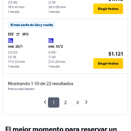
23:40
2:30
18 h 41 min
26 h 09 min
Elegir fechas
1 escala
1 escala
El más corto de ida y vuelta
EZE
SFO
mié. 20/1
mié. 10/2
23:55
-
5:00
-
$1.121
12:18
7:20
17 h 23 min
21 h 20 min
Elegir fechas
1 escala
1 escala
Mostrando 1-10 de 22 resultados
Precio más barato
1
2
3
El mejor momento para reservar un