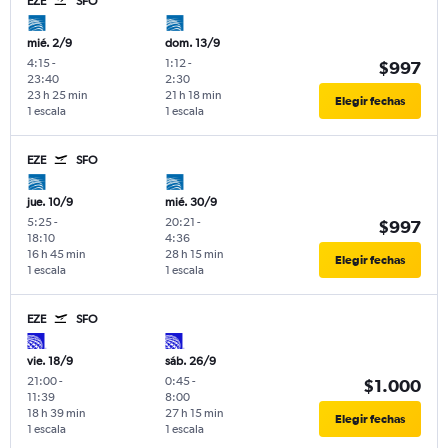
EZE
SFO
mié. 2/9
dom. 13/9
4:15
-
1:12
-
$997
23:40
2:30
23 h 25 min
21 h 18 min
Elegir fechas
1 escala
1 escala
EZE
SFO
jue. 10/9
mié. 30/9
5:25
-
20:21
-
$997
18:10
4:36
16 h 45 min
28 h 15 min
Elegir fechas
1 escala
1 escala
EZE
SFO
vie. 18/9
sáb. 26/9
21:00
-
0:45
-
$1.000
11:39
8:00
18 h 39 min
27 h 15 min
Elegir fechas
1 escala
1 escala