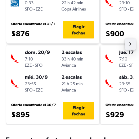
0:33
22 h 42 min
23:10
SFO
-
EZE
Copa Airlines
SFO
-
EZE
Oferta encontrada el 31/7
Oferta encontrada 
Elegir
$876
$900
fechas
dom. 20/9
2 escalas
jue. 17/
7:10
33 h 40 min
7:10
EZE
-
SFO
Avianca
EZE
-
SFO
mié. 30/9
2 escalas
sáb. 3/1
23:55
21 h 25 min
23:55
SFO
-
EZE
Avianca
SFO
-
EZE
Oferta encontrada el 30/7
Oferta encontrada 
Elegir
$895
$929
fechas