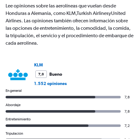
chart
Lee opiniones sobre las aerolíneas que vuelan desde
has
Honduras a Alemania, como KLM,Turkish AirlinesyUnited
1
Airlines. Las opiniones también ofrecen información sobre
Y
axis
las opciones de entretenimiento, la comodidad, la comida,
displaying
la tripulación, el servicio y el procedimiento de embarque de
values.
cada aerolínea.
Range:
0
to
1800.
KLM
Bueno
7,8
1.552 opiniones
En general
7,8
Abordaje
7,8
Entretenimiento
7,2
Tripulación