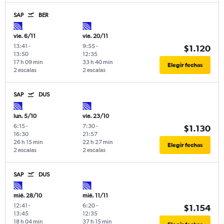
SAP
BER
vie. 6/11
vie. 20/11
13:41
-
9:55
-
$1.120
13:50
12:35
17 h 09 min
33 h 40 min
Elegir fechas
2 escalas
2 escalas
SAP
DUS
lun. 5/10
vie. 23/10
6:15
-
7:30
-
$1.130
16:30
21:57
26 h 15 min
22 h 27 min
Elegir fechas
2 escalas
2 escalas
SAP
DUS
mié. 28/10
mié. 11/11
12:41
-
6:20
-
$1.154
13:45
12:35
18 h 04 min
37 h 15 min