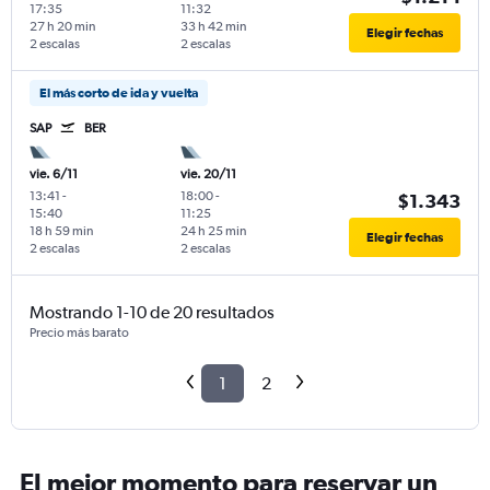
17:35
11:32
27 h 20 min
33 h 42 min
Elegir fechas
2 escalas
2 escalas
El más corto de ida y vuelta
SAP
BER
vie. 6/11
vie. 20/11
13:41
-
18:00
-
$1.343
15:40
11:25
18 h 59 min
24 h 25 min
Elegir fechas
2 escalas
2 escalas
Mostrando 1-10 de 20 resultados
Precio más barato
1
2
El mejor momento para reservar un