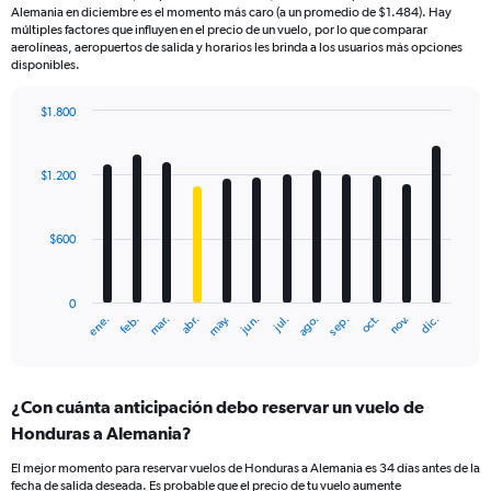
Alemania en diciembre es el momento más caro (a un promedio de $1.484). Hay
múltiples factores que influyen en el precio de un vuelo, por lo que comparar
aerolíneas, aeropuertos de salida y horarios les brinda a los usuarios más opciones
disponibles.
$1.800
Bar
Chart
graphic.
chart
with
$1.200
12
bars.
$600
The
chart
has
0
1
mar.
jun.
sep.
dic.
ene.
abr.
jul.
oct.
feb.
may.
ago.
nov.
X
End
of
axis
interactive
displaying
chart
categories.
¿Con cuánta anticipación debo reservar un vuelo de
Range:
Honduras a Alemania?
12
categories.
El mejor momento para reservar vuelos de Honduras a Alemania es 34 días antes de la
The
fecha de salida deseada. Es probable que el precio de tu vuelo aumente