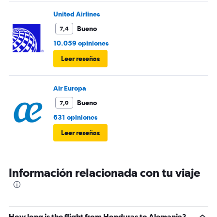
United Airlines
Bueno
7,4
10.059 opiniones
Leer reseñas
Air Europa
Bueno
7,0
631 opiniones
Leer reseñas
Información relacionada con tu viaje
How long is the flight from Honduras to Alemania?