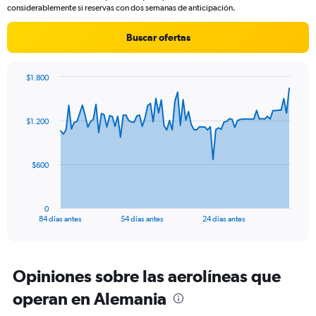
chart
considerablemente si reservas con dos semanas de anticipación.
has
1
Buscar ofertas
Y
axis
displaying
$1.800
values.
Chart
Chart
Range:
graphic.
with
0
85
$1.200
to
data
points.
1800.
The
$600
chart
has
1
0
X
End
84 días antes
54 días antes
24 días antes
of
axis
interactive
displaying
chart
categories.
Range:
Opiniones sobre las aerolíneas que
85
operan en Alemania
categories.
The