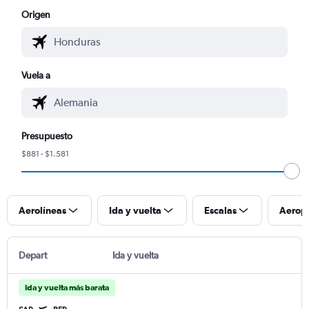
Origen
Vuela a
Presupuesto
$881 - $1.581
Aerolíneas
Ida y vuelta
Escalas
Aerop
Depart
Ida y vuelta
Ida y vuelta más barata