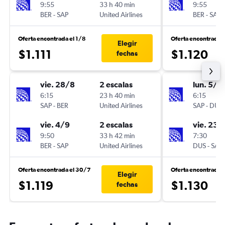
9:55
33 h 40 min
9:55
BER
-
SAP
United Airlines
BER
-
SAP
Oferta encontrada el 1/8
Oferta encontrada 
Elegir
$1.111
$1.120
fechas
vie. 28/8
2 escalas
lun. 5/1
6:15
23 h 40 min
6:15
SAP
-
BER
United Airlines
SAP
-
DUS
vie. 4/9
2 escalas
vie. 23/
9:50
33 h 42 min
7:30
BER
-
SAP
United Airlines
DUS
-
SAP
Oferta encontrada el 30/7
Oferta encontrada 
Elegir
$1.119
$1.130
fechas