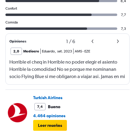
8,4
Confort
7,7
Comida
7,3
1
/
6
Opiniones
2,0
Mediocre
Eduardo
,
set. 2023
AMS
-
EZE
Horrible el cheq in Horrible no poder elegir el asiento
Horrible la comodidad No se porque me nominanan
socio Flying Blue si me obligaron a viajar asi. Jamas en mi
vida viaje tan mal
Turkish Airlines
Bueno
7,4
4.464 opiniones
Leer reseñas