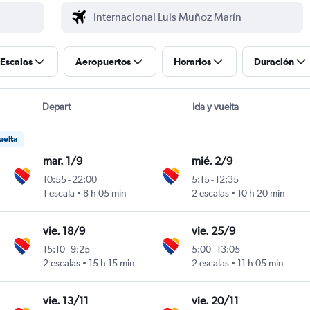
Escalas
Aeropuertos
Horarios
Duración
Depart
Ida y vuelta
uelta
mar. 1/9
mié. 2/9
10:55
-
22:00
5:15
-
12:35
Marín
1 escala
8 h 05 min
2 escalas
10 h 20 min
vie. 18/9
vie. 25/9
15:10
-
9:25
5:00
-
13:05
Marín
2 escalas
15 h 15 min
2 escalas
11 h 05 min
vie. 13/11
vie. 20/11