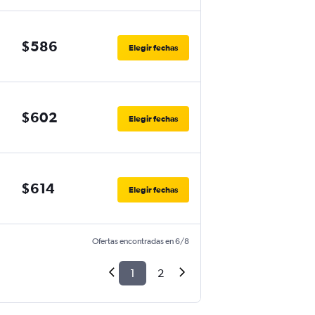
$586
Elegir fechas
$602
Elegir fechas
$614
Elegir fechas
Ofertas encontradas en 6/8
1
2