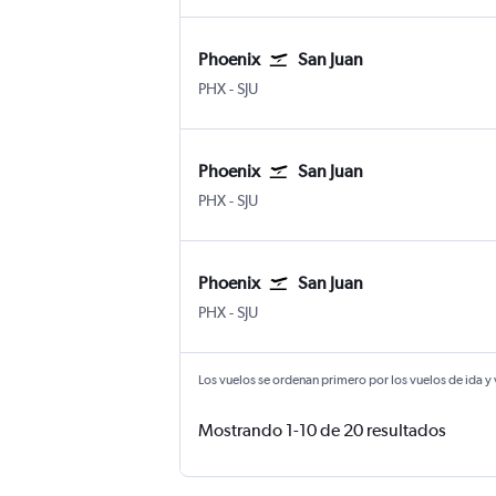
Phoenix
San Juan
Internacional de Phoenix-Sky Harbor
San Juan Internacional Luis Muñoz 
PHX
-
SJU
Phoenix
San Juan
Internacional de Phoenix-Sky Harbor
San Juan Internacional Luis Muñoz 
PHX
-
SJU
Phoenix
San Juan
Internacional de Phoenix-Sky Harbor
San Juan Internacional Luis Muñoz 
PHX
-
SJU
Los vuelos se ordenan primero por los vuelos de ida y
Mostrando 1-10 de 20 resultados