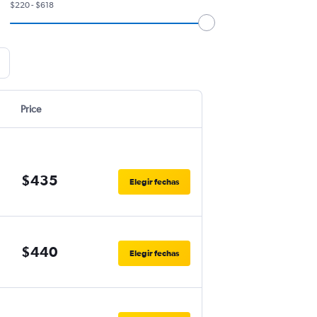
$220 - $618
Price
$435
Elegir fechas
$440
Elegir fechas