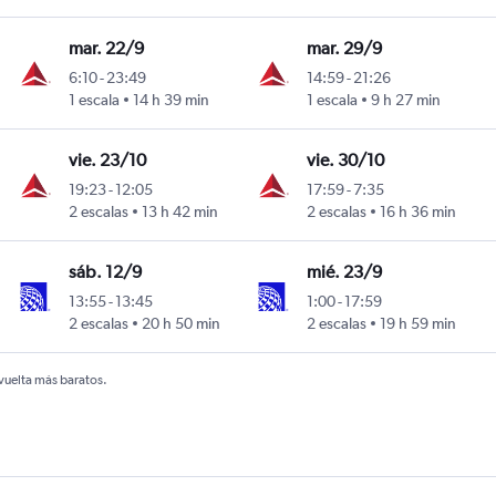
mar. 22/9
mar. 29/9
6:10
-
23:49
14:59
-
21:26
Marín
1 escala
14 h 39 min
1 escala
9 h 27 min
vie. 23/10
vie. 30/10
19:23
-
12:05
17:59
-
7:35
Marín
2 escalas
13 h 42 min
2 escalas
16 h 36 min
sáb. 12/9
mié. 23/9
13:55
-
13:45
1:00
-
17:59
Marín
2 escalas
20 h 50 min
2 escalas
19 h 59 min
 vuelta más baratos.