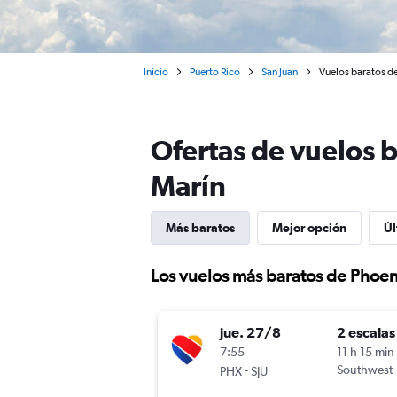
Inicio
Puerto Rico
San Juan
Vuelos baratos de
Ofertas de vuelos 
Marín
Más baratos
Mejor opción
Úl
Los vuelos más baratos de Phoen
jue. 27/8
2 escalas
7:55
11 h 15 min
-
Southwest
PHX
SJU