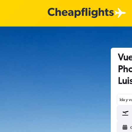
Vue
Pho
Lui
Ida y v