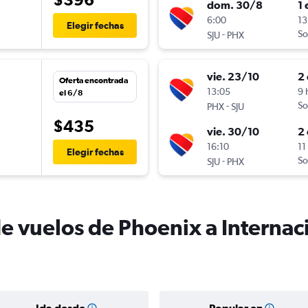
dom. 30/8
1 
n
6:00
13
Elegir fechas
-
So
SJU
PHX
vie. 23/10
2 
Oferta encontrada
n
13:05
9 
el 6/8
-
So
PHX
SJU
$435
vie. 30/10
2 
n
16:10
11
Elegir fechas
-
So
SJU
PHX
de vuelos de Phoenix a Internac