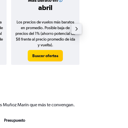
Más barato en
Precio prom
abril
$495
a
Los precios de vuelos más baratos
Promedio de vuelos de 
de
en promedio. Posible baja de
en agosto 20
l
precios del 1% (ahorro potencial de
de
$8 frente al precio promedio de ida
y vuelta).
Buscar ofertas
Buscar ofert
Luis Muñoz Marín que más te convengan.
Presupuesto