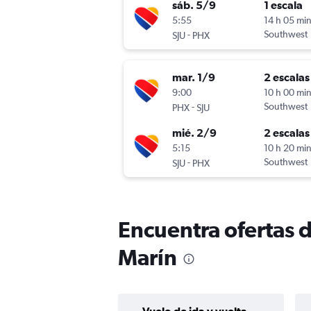
sáb. 5/9
1 escala
5:55
14 h 05 mi
-
Southwest
SJU
PHX
mar. 1/9
2 escalas
9:00
10 h 00 mi
-
Southwest
PHX
SJU
mié. 2/9
2 escalas
5:15
10 h 20 mi
-
Southwest
SJU
PHX
Encuentra ofertas 
Marín