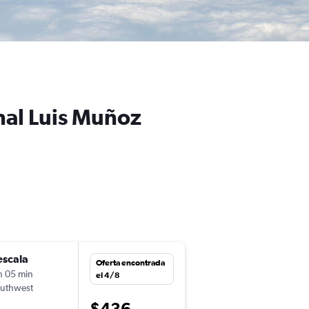
nal Luis Muñoz
escala
sáb. 12/9
Oferta encontrada
h 05 min
17:25
el 4/8
uthwest
-
PHX
SJU
$436