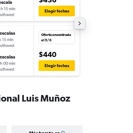
escala
mar. 15/9
 h 15 min
5:15
Elegir fechas
uthwest
-
SJU
PHX
escalas
vie. 28/8
Oferta encontrada
h 15 min
7:55
el 5/8
uthwest
-
PHX
SJU
$440
escalas
sáb. 5/9
 h 00 min
5:05
Elegir fechas
uthwest
-
SJU
PHX
ional Luis Muñoz