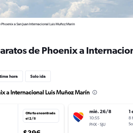
 Phoenix a San Juan Internacional Luis Muñoz Marín
baratos de Phoenix a Internacio
tima hora
Solo ida
ix a Internacional Luis Muñoz Marín
mié. 26/8
1 
Oferta encontrada
10:55
8 
el 2/8
-
So
PHX
SJU
$396