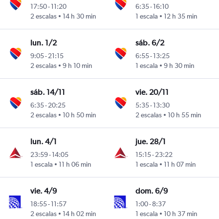
17:50
-
11:20
6:35
-
16:10
Marín
2 escalas
14 h 30 min
1 escala
12 h 35 min
lun. 1/2
sáb. 6/2
9:05
-
21:15
6:55
-
13:25
Marín
2 escalas
9 h 10 min
1 escala
9 h 30 min
sáb. 14/11
vie. 20/11
6:35
-
20:25
5:35
-
13:30
Marín
2 escalas
10 h 50 min
2 escalas
10 h 55 min
lun. 4/1
jue. 28/1
23:59
-
14:05
15:15
-
23:22
Marín
1 escala
11 h 06 min
1 escala
11 h 07 min
vie. 4/9
dom. 6/9
18:55
-
11:57
1:00
-
8:37
Marín
2 escalas
14 h 02 min
1 escala
10 h 37 min