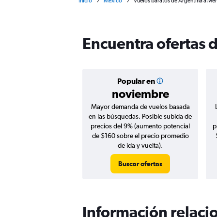
Inicio
México
Vuelos baratos de Argentina a Mér
Encuentra ofertas 
Popular en
noviembre
Mayor demanda de vuelos basada
en las búsquedas. Posible subida de
precios del 9% (aumento potencial
p
de $160 sobre el precio promedio
de ida y vuelta).
Buscar ofertas
Información relacio