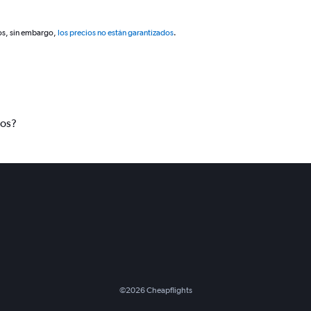
os, sin embargo,
los precios no están garantizados
.
tos?
©
2026
Cheapflights