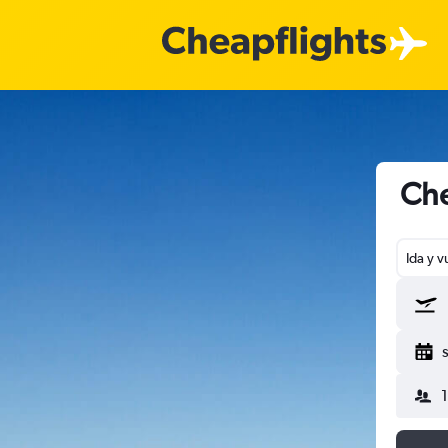
Che
Ida y v