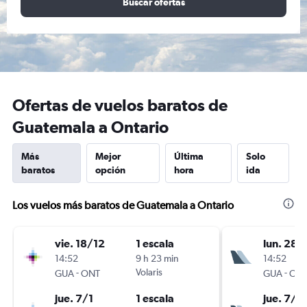
Buscar ofertas
Ofertas de vuelos baratos de
Guatemala a Ontario
Más
Mejor
Última
Solo
baratos
opción
hora
ida
Los vuelos más baratos de Guatemala a Ontario
vie. 18/12
1 escala
lun. 28/
14:52
9 h 23 min
14:52
-
Volaris
-
GUA
ONT
GUA
ON
jue. 7/1
1 escala
jue. 7/1