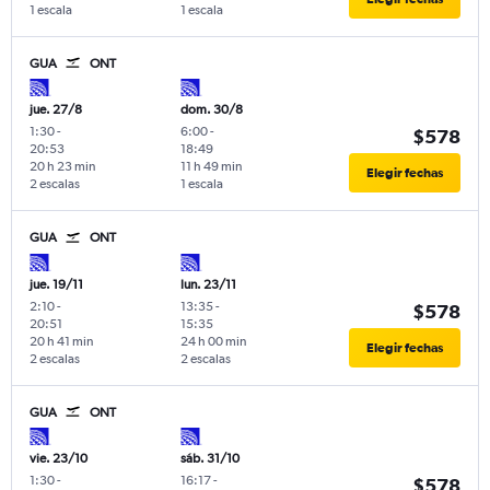
1 escala
1 escala
GUA
ONT
jue. 27/8
dom. 30/8
1:30
-
6:00
-
$578
20:53
18:49
20 h 23 min
11 h 49 min
Elegir fechas
2 escalas
1 escala
GUA
ONT
jue. 19/11
lun. 23/11
2:10
-
13:35
-
$578
20:51
15:35
20 h 41 min
24 h 00 min
Elegir fechas
2 escalas
2 escalas
GUA
ONT
vie. 23/10
sáb. 31/10
1:30
-
16:17
-
$578