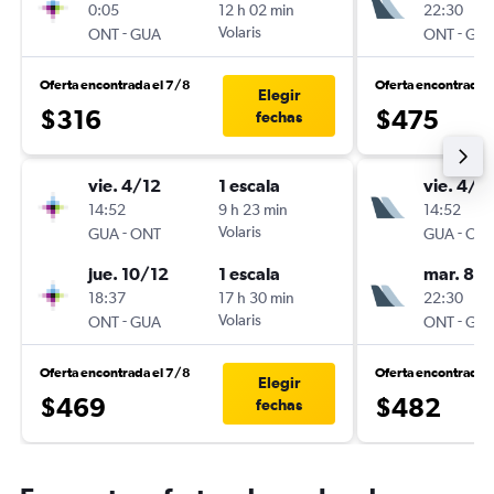
0:05
12 h 02 min
22:30
-
Volaris
-
ONT
GUA
ONT
GU
Oferta encontrada el 7/8
Oferta encontrada 
Elegir
$316
$475
fechas
vie. 4/12
1 escala
vie. 4/1
14:52
9 h 23 min
14:52
-
Volaris
-
GUA
ONT
GUA
ON
jue. 10/12
1 escala
mar. 8/1
18:37
17 h 30 min
22:30
-
Volaris
-
ONT
GUA
ONT
GU
Oferta encontrada el 7/8
Oferta encontrada 
Elegir
$469
$482
fechas