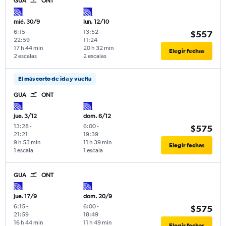
GUA
ONT
mié. 30/9
lun. 12/10
6:15
-
13:52
-
$557
22:59
11:24
17 h 44 min
20 h 32 min
Elegir fechas
2 escalas
2 escalas
El más corto de ida y vuelta
GUA
ONT
jue. 3/12
dom. 6/12
13:28
-
6:00
-
$575
21:21
19:39
9 h 53 min
11 h 39 min
Elegir fechas
1 escala
1 escala
GUA
ONT
jue. 17/9
dom. 20/9
6:15
-
6:00
-
$575
21:59
18:49
16 h 44 min
11 h 49 min
Elegir fechas