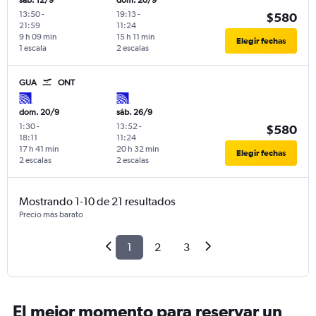
sáb. 12/9
dom. 20/9
13:50
-
19:13
-
$580
21:59
11:24
9 h 09 min
15 h 11 min
Elegir fechas
1 escala
2 escalas
GUA
ONT
dom. 20/9
sáb. 26/9
1:30
-
13:52
-
$580
18:11
11:24
17 h 41 min
20 h 32 min
Elegir fechas
2 escalas
2 escalas
Mostrando 1-10 de 21 resultados
Precio más barato
1
2
3
El mejor momento para reservar un