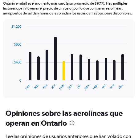
Ontario en abril es el momento más caro (a un promedio de $977). Hay múltiples
factores que influyen en el precio de un vuelo, por lo que comparar aerolíneas,
aeropuertos de salida y horarios les brinda a los usuarios más opciones disponibles.
$1.200
Bar
Chart
graphic.
chart
with
$800
12
bars.
$400
The
chart
has
0
1
mar.
jun.
sep.
dic.
ene.
abr.
jul.
oct.
feb.
may.
ago.
nov.
X
End
of
axis
interactive
displaying
chart
categories.
Range:
Opiniones sobre las aerolíneas que
12
operan en Ontario
categories.
The
chart
Lee las opiniones de usuarios anteriores que han volado con