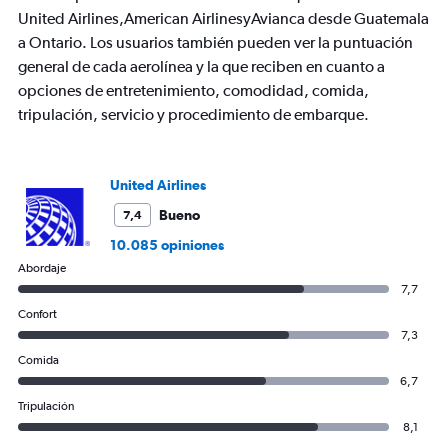
has
United Airlines,American AirlinesyAvianca desde Guatemala
1
a Ontario. Los usuarios también pueden ver la puntuación
Y
axis
general de cada aerolínea y la que reciben en cuanto a
displaying
opciones de entretenimiento, comodidad, comida,
values.
tripulación, servicio y procedimiento de embarque.
Range:
0
to
1200.
United Airlines
Bueno
7,4
10.085 opiniones
Abordaje
7,7
Confort
7,3
Comida
6,7
Tripulación
8,1