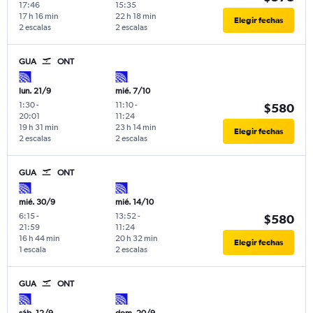
17:46
15:35
17 h 16 min
22 h 18 min
Elegir fechas
2 escalas
2 escalas
GUA
ONT
lun. 21/9
mié. 7/10
1:30
-
11:10
-
$580
20:01
11:24
19 h 31 min
23 h 14 min
Elegir fechas
2 escalas
2 escalas
GUA
ONT
mié. 30/9
mié. 14/10
6:15
-
13:52
-
$580
21:59
11:24
16 h 44 min
20 h 32 min
Elegir fechas
1 escala
2 escalas
GUA
ONT