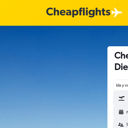
Che
Di
Ida y v