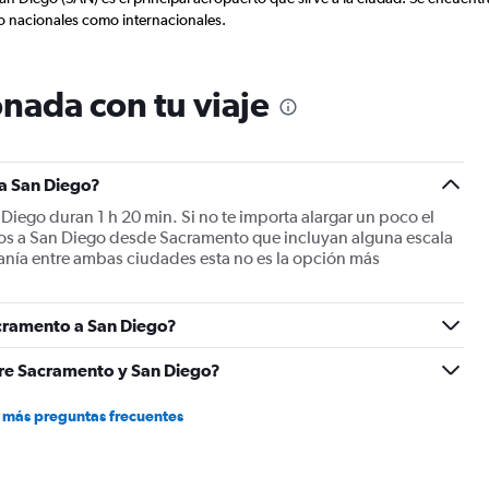
displaying
to nacionales como internacionales.
Avg.
Price
and
Number
nada con tu viaje
of
flights.
a San Diego?
Diego duran 1 h 20 min. Si no te importa alargar un poco el
los a San Diego desde Sacramento que incluyan alguna escala
canía entre ambas ciudades esta no es la opción más
cramento a San Diego?
ntre Sacramento y San Diego?
 más preguntas frecuentes