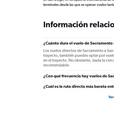
axis
terminales desde las que se operan vuelos tan
displaying
values.
Range:
0
Información relacio
to
300.
¿Cuánto dura el vuelo de Sacramento 
Los vuelos directos de Sacramento a San 
trayecto, también puedes optar por vue
en el trayecto. No obstante, dada la cer
recomendable.
¿Con qué frecuencia hay vuelos de Sa
¿Cuál es la ruta directa más barata e
Ver