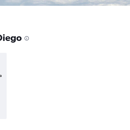
Diego
a