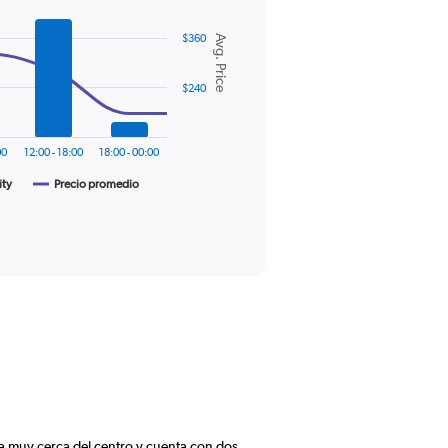
$360
Avg. Price
$240
00
12:00 - 18:00
18:00 - 00:00
ity
Precio promedio
ra muy cerca del centro y cuenta con dos