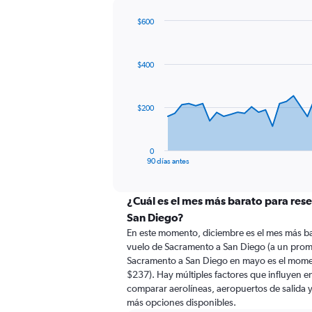
$600
Chart
Chart
graphic.
with
91
$400
data
points.
The
$200
chart
has
1
0
X
End
90 días antes
of
axis
interactive
displaying
chart
categories.
¿Cuál es el mes más barato para res
Range:
San Diego?
91
En este momento, diciembre es el mes más ba
categories.
vuelo de Sacramento a San Diego (a un prom
The
Sacramento a San Diego en mayo es el mome
chart
$237). Hay múltiples factores que influyen en
has
comparar aerolíneas, aeropuertos de salida y 
1
más opciones disponibles.
Y