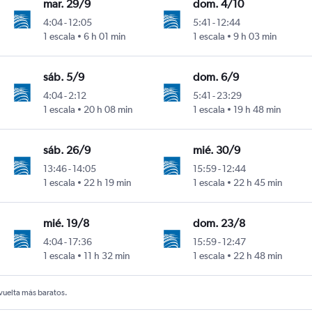
mar. 29/9
dom. 4/10
4:04
-
12:05
5:41
-
12:44
1 escala
6 h 01 min
1 escala
9 h 03 min
sáb. 5/9
dom. 6/9
4:04
-
2:12
5:41
-
23:29
1 escala
20 h 08 min
1 escala
19 h 48 min
sáb. 26/9
mié. 30/9
13:46
-
14:05
15:59
-
12:44
1 escala
22 h 19 min
1 escala
22 h 45 min
mié. 19/8
dom. 23/8
4:04
-
17:36
15:59
-
12:47
1 escala
11 h 32 min
1 escala
22 h 48 min
 vuelta más baratos.