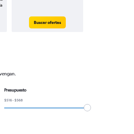
da
Buscar ofertas
nvengan.
Presupuesto
$516 - $568