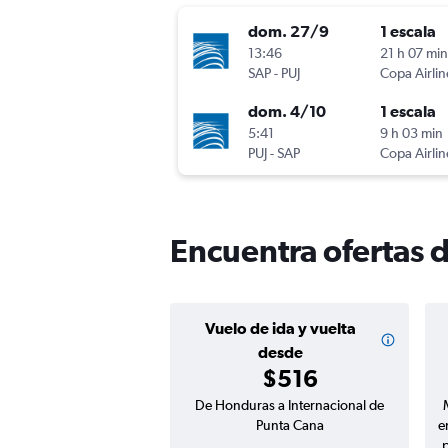
dom. 27/9
1 escala
13:46
21 h 07 min
SAP
-
PUJ
Copa Airlin
dom. 4/10
1 escala
5:41
9 h 03 min
PUJ
-
SAP
Copa Airlin
Encuentra ofertas 
Vuelo de ida y vuelta
desde
$516
De Honduras a Internacional de
Punta Cana
e