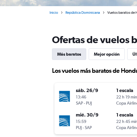
Inicio
República Dominicana
Vuelos baratos de 
Ofertas de vuelos 
Más baratos
Mejor opción
Úl
Los vuelos más baratos de Hond
sáb. 26/9
1 escala
13:46
22 h 19 mi
SAP
-
PUJ
Copa Airlin
mié. 30/9
1 escala
15:59
22 h 45 mi
PUJ
-
SAP
Copa Airlin