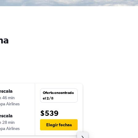
na
escala
jue. 20/8
Oferta encontrada
h 46 min
13:46
el 2/8
pa Airlines
SAP
-
PUJ
$539
escala
lun. 24/8
h 28 min
15:08
Elegir fechas
pa Airlines
PUJ
-
SAP