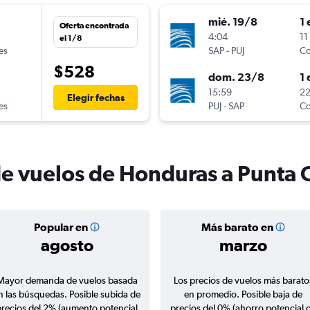
mié. 19/8
1 
Oferta encontrada
4:04
11
el 1/8
es
SAP
-
PUJ
Co
$528
dom. 23/8
1 
15:59
22
Elegir fechas
es
PUJ
-
SAP
Co
de vuelos de Honduras a Punta 
Popular en
Más barato en
agosto
marzo
Mayor demanda de vuelos basada
Los precios de vuelos más barato
n las búsquedas. Posible subida de
en promedio. Posible baja de
precios del 2% (aumento potencial
precios del 0% (ahorro potencial 