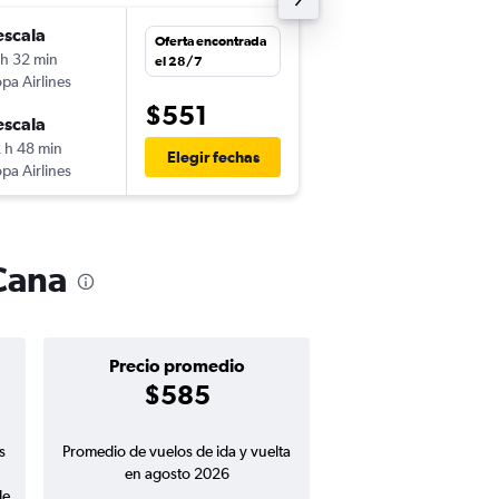
escala
sáb. 19/12
Oferta encontrada
 h 32 min
13:42
el 28/7
pa Airlines
SAP
-
PUJ
$551
escala
mar. 22/12
 h 48 min
17:51
Elegir fechas
pa Airlines
PUJ
-
SAP
Cana
Precio promedio
$585
s
Promedio de vuelos de ida y vuelta
en agosto 2026
de