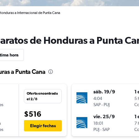
Honduras a Internacional de Punta Cana
baratos de Honduras a Punta Ca
tima hora
uras a Punta Cana
sáb. 19/9
1 
Oferta encontrada
n
4:04
5 
el 2/8
es
SAP
-
PUJ
Co
$516
vie. 25/9
1 
n
18:01
7 
Elegir fechas
es
PUJ
-
SAP
Co