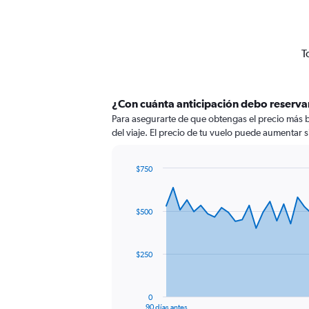
T
¿Con cuánta anticipación debo reserva
Para asegurarte de que obtengas el precio más b
del viaje. El precio de tu vuelo puede aumentar si
$750
Chart
Chart
graphic.
with
91
$500
data
points.
The
$250
chart
has
1
0
X
End
90 días antes