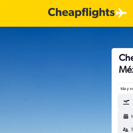
Che
Mé
Ida y v