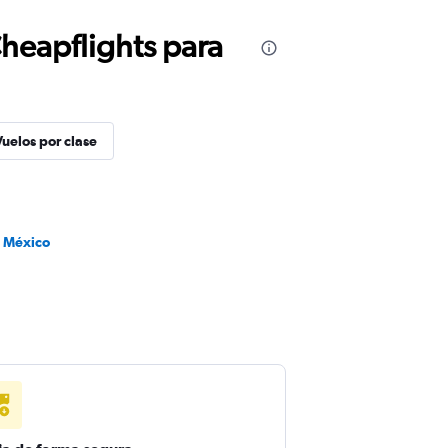
Cheapflights para
Vuelos por clase
a México