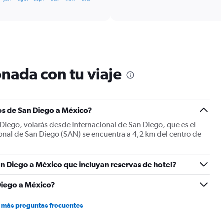
categories.
Range:
6
categories.
The
chart
has
1
nada con tu viaje
Y
axis
displaying
Number
os de San Diego a México?
of
flights.
Diego, volarás desde Internacional de San Diego, que es el
Range:
onal de San Diego (SAN) se encuentra a 4,2 km del centro de
0
to
15.
n Diego a México que incluyan reservas de hotel?
Diego a México?
 más preguntas frecuentes