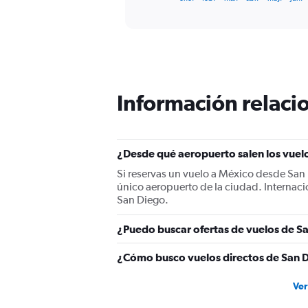
of
axis
interactive
displaying
chart
categories.
Range:
12
categories.
The
Información relacio
chart
has
1
Y
¿Desde qué aeropuerto salen los vuel
axis
displaying
Si reservas un vuelo a México desde San 
values.
único aeropuerto de la ciudad. Internaci
Range:
San Diego.
0
to
¿Puedo buscar ofertas de vuelos de Sa
600.
¿Cómo busco vuelos directos de San 
Ver