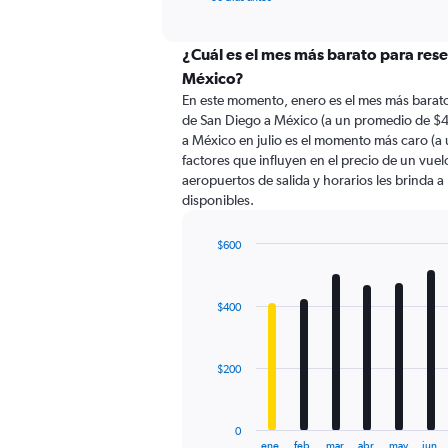
of
axis
interactive
displaying
chart
categories.
¿Cuál es el mes más barato para rese
Range:
México?
91
En este momento, enero es el mes más barato
categories.
de San Diego a México (a un promedio de $4
The
a México en julio es el momento más caro (a
chart
factores que influyen en el precio de un vue
has
aeropuertos de salida y horarios les brinda 
1
disponibles.
Y
axis
displaying
$600
values.
Bar
Chart
Range:
graphic.
chart
with
0
$400
12
to
bars.
750.
The
$200
chart
has
1
0
X
End
ene.
feb.
mar.
abr.
may.
jun.