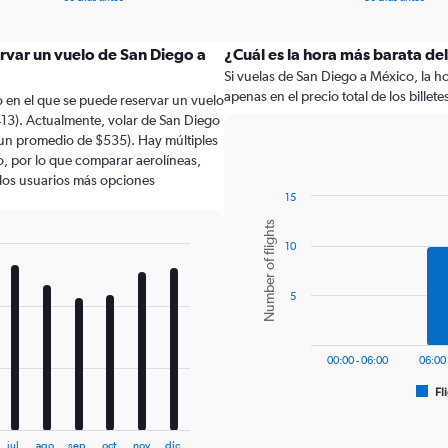
rvar un vuelo de San Diego a
¿Cuál es la hora más barata de
Si vuelas de San Diego a México, la ho
apenas en el precio total de los billete
 en el que se puede reservar un vuelo
13). Actualmente, volar de San Diego
 un promedio de $535). Hay múltiples
lo, por lo que comparar aerolíneas,
a los usuarios más opciones
15
Bar
Chart
Number of flights
graphic.
chart
10
with
6
bars.
5
The
chart
has
00:00 - 06:00
06:00 
1
Fl
X
End
of
axis
interactive
displaying
chart
jul.
ago.
sep.
oct.
nov.
dic.