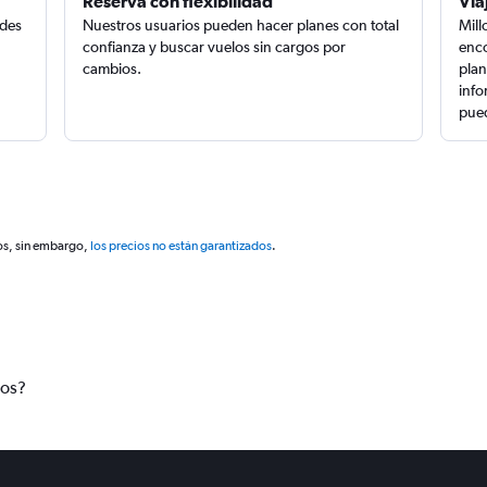
Reserva con flexibilidad
Via
edes
Nuestros usuarios pueden hacer planes con total
Mill
confianza y buscar vuelos sin cargos por
enco
cambios.
plan
info
pued
os, sin embargo,
los precios no están garantizados
.
tos?