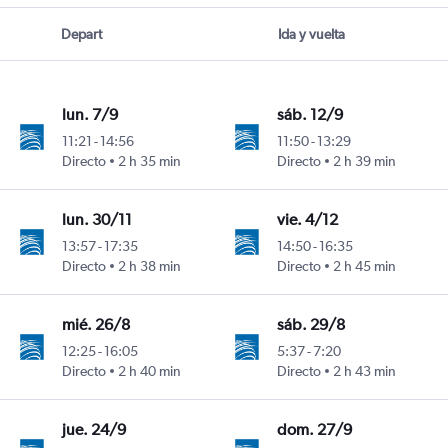
Depart
Ida y vuelta
lun. 7/9
sáb. 12/9
11:21
-
14:56
11:50
-
13:29
Directo
2 h 35 min
Directo
2 h 39 min
Intl
lun. 30/11
vie. 4/12
13:57
-
17:35
14:50
-
16:35
Directo
2 h 38 min
Directo
2 h 45 min
Intl
mié. 26/8
sáb. 29/8
12:25
-
16:05
5:37
-
7:20
Directo
2 h 40 min
Directo
2 h 43 min
Intl
jue. 24/9
dom. 27/9