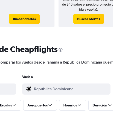
de $43 sobre el precio promedio 
ida y vuelta).
Buscar ofertas
Buscar ofertas
 de Cheapflights
r y comparar los vuelos desde Panamá a República Dominicana que 
Vuela a
Escalas
Aeropuertos
Horarios
Duración