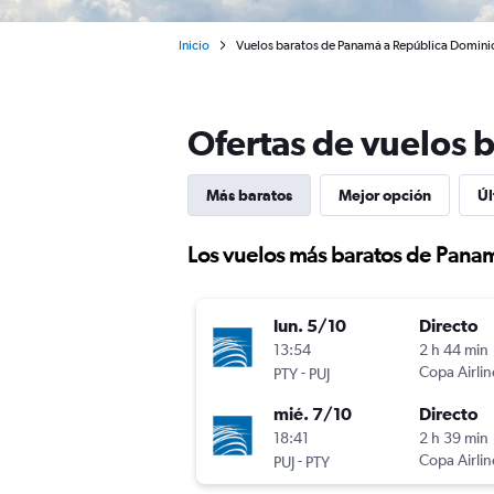
Inicio
Vuelos baratos de Panamá a República Domini
Ofertas de vuelos 
Más baratos
Mejor opción
Úl
Los vuelos más baratos de Pana
lun. 5/10
Directo
13:54
2 h 44 min
-
Copa Airlin
PTY
PUJ
mié. 7/10
Directo
18:41
2 h 39 min
-
Copa Airlin
PUJ
PTY