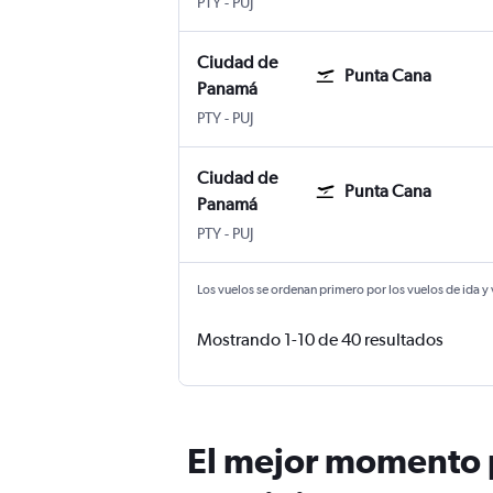
Ciudad de Panamá Panama City Tocumen 
Internacional de Punta Cana
PTY
-
PUJ
Ciudad de
Punta Cana
Panamá
Ciudad de Panamá Panama City Tocumen 
Internacional de Punta Cana
PTY
-
PUJ
Ciudad de
Punta Cana
Panamá
Ciudad de Panamá Panama City Tocumen 
Internacional de Punta Cana
PTY
-
PUJ
Los vuelos se ordenan primero por los vuelos de ida y
Mostrando 1-10 de 40 resultados
El mejor momento p