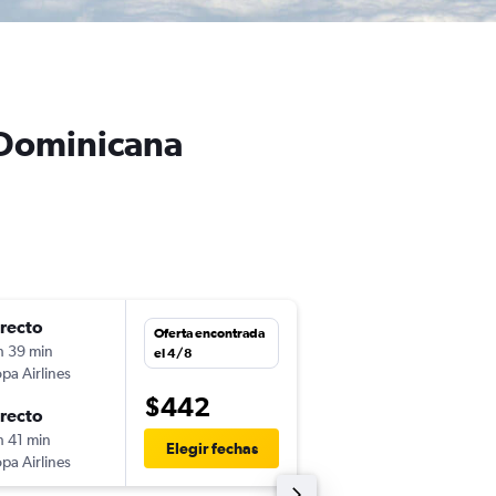
 Dominicana
irecto
lun. 24/8
Oferta encontrada
h 39 min
13:56
el 4/8
pa Airlines
-
PTY
PUJ
$442
irecto
vie. 28/8
h 41 min
13:59
Elegir fechas
pa Airlines
-
PUJ
PTY