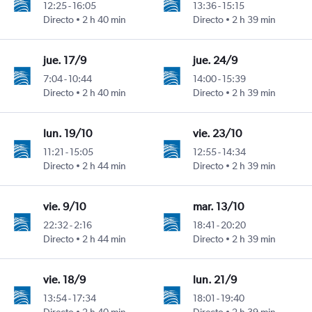
12:25
-
16:05
13:36
-
15:15
Directo
2 h 40 min
Directo
2 h 39 min
Intl
jue. 17/9
jue. 24/9
7:04
-
10:44
14:00
-
15:39
Directo
2 h 40 min
Directo
2 h 39 min
Intl
lun. 19/10
vie. 23/10
11:21
-
15:05
12:55
-
14:34
Directo
2 h 44 min
Directo
2 h 39 min
Intl
vie. 9/10
mar. 13/10
22:32
-
2:16
18:41
-
20:20
Directo
2 h 44 min
Directo
2 h 39 min
Intl
vie. 18/9
lun. 21/9
13:54
-
17:34
18:01
-
19:40