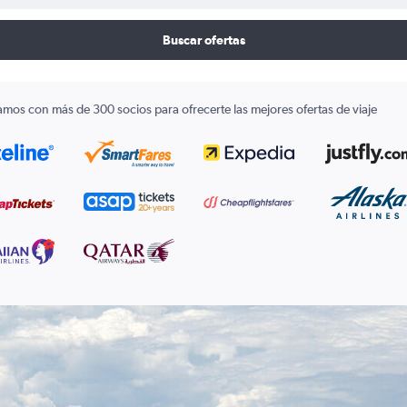
Buscar ofertas
amos con más de 300 socios para ofrecerte las mejores ofertas de viaje