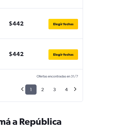
$442
Elegir fechas
$442
Elegir fechas
Ofertas encontradas en 31/7
1
2
3
4
má a República