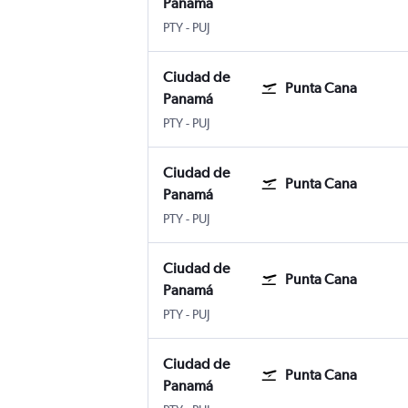
Panamá
Ciudad de Panamá Panama City Tocumen 
Internacional de Punta Cana
PTY
-
PUJ
Ciudad de
Punta Cana
Panamá
Ciudad de Panamá Panama City Tocumen 
Internacional de Punta Cana
PTY
-
PUJ
Ciudad de
Punta Cana
Panamá
Ciudad de Panamá Panama City Tocumen 
Internacional de Punta Cana
PTY
-
PUJ
Ciudad de
Punta Cana
Panamá
Ciudad de Panamá Panama City Tocumen 
Internacional de Punta Cana
PTY
-
PUJ
Ciudad de
Punta Cana
Panamá