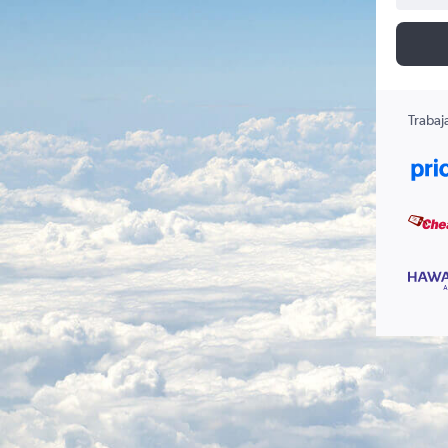
Trabaj