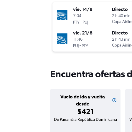
vie. 14/8
Directo
7:04
2 h 40 min
-
Copa Airlin
PTY
PUJ
vie. 21/8
Directo
11:46
2 h 43 min
-
Copa Airlin
PUJ
PTY
Encuentra ofertas 
Vuelo de ida y vuelta
desde
$421
De Panamá a República Dominicana
V