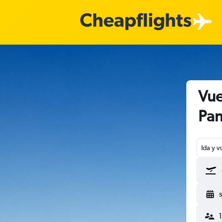
Vue
Pan
Ida y v