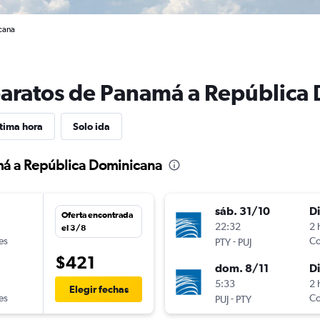
cana
baratos de Panamá a República
tima hora
Solo ida
má a República Dominicana
sáb. 31/10
D
Oferta encontrada
22:32
2 
el 3/8
es
-
Co
PTY
PUJ
$421
dom. 8/11
D
5:33
2 
Elegir fechas
es
-
Co
PUJ
PTY