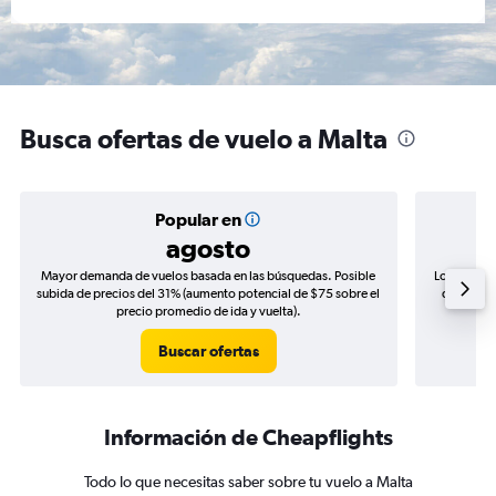
Busca ofertas de vuelo a Malta
Popular en
agosto
Mayor demanda de vuelos basada en las búsquedas. Posible
Los precio
subida de precios del 31% (aumento potencial de $75 sobre el
de precio
precio promedio de ida y vuelta).
Buscar ofertas
Información de Cheapflights
Todo lo que necesitas saber sobre tu vuelo a Malta