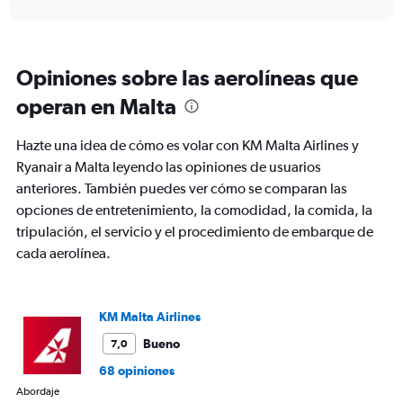
displaying
chart
categories.
Range:
91
Opiniones sobre las aerolíneas que
categories.
The
operan en Malta
chart
has
Hazte una idea de cómo es volar con KM Malta Airlines y
1
Y
Ryanair a Malta leyendo las opiniones de usuarios
axis
anteriores. También puedes ver cómo se comparan las
displaying
opciones de entretenimiento, la comodidad, la comida, la
values.
tripulación, el servicio y el procedimiento de embarque de
Range:
0
cada aerolínea.
to
450.
KM Malta Airlines
Bueno
7,0
68 opiniones
Abordaje