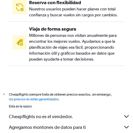
Vuelos a Dublín
Reserva con flexibilidad
Nuestros usuarios pueden hacer planes con total
Vuelos a Helsinki
confianza y buscar vuelos sin cargos por cambios.
Vuelos a Oporto
Vuelos a Mánchester
Viaja de forma segura
Vuelos a Niza
Millones de personas nos visitan anualmente para
encontrar los mejores vuelos. Ayudamos a que la
Vuelos a París-Orly
planificación de viajes sea fácil, proporcionando
Vuelos a Hamburgo
información útil y gráficos basados en datos que
pueden ayudarte a tomar decisiones.
Vuelos a Estocolmo-Arlanda
Vuelos a Nantes
Vuelos a Alicante
Vuelos a Ginebra
Vuelos a Nápoles
Cheapflights siempre trata de obtener precios exactos, sin embargo,
*
los precios no están garantizados
.
Vuelos a Praga
Esta es la razón:
Vuelos a Toulouse
Cheapflights no es el vendedor.
Vuelos a Budapest
Vuelos a Edimburgo
Agregamos montones de datos para ti