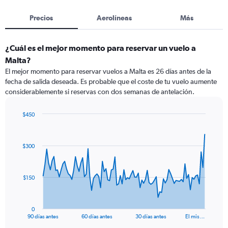
Precios
Aerolíneas
Más
¿Cuál es el mejor momento para reservar un vuelo a
Malta?
El mejor momento para reservar vuelos a Malta es 26 días antes de la
fecha de salida deseada. Es probable que el coste de tu vuelo aumente
considerablemente si reservas con dos semanas de antelación.
$450
Chart
Chart
graphic.
with
91
$300
data
points.
The
$150
chart
has
1
0
X
End
90 días antes
60 días antes
30 días antes
El mis…
of
axis
interactive